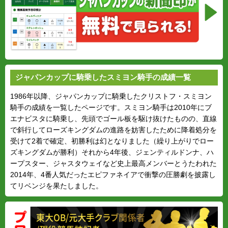
ジャパンカップに騎乗したスミヨン騎手の成績一覧
1986年以降、ジャパンカップに騎乗したクリストフ・スミヨン
騎手の成績を一覧したページです。スミヨン騎手は2010年にブ
エナビスタに騎乗し、先頭でゴール板を駆け抜けたものの、直線
で斜行してローズキングダムの進路を妨害したために降着処分を
受けて2着で確定、初勝利は幻となりました（繰り上がりでロー
ズキングダムが勝利）それから4年後、ジェンティルドンナ、ハ
ープスター、ジャスタウェイなど史上最高メンバーとうたわれた
2014年、4番人気だったエピファネイアで衝撃の圧勝劇を披露し
てリベンジを果たしました。