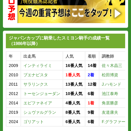
ジャパンカップに騎乗したスミヨン騎手の成績一覧
（1986年以降）
年
出走馬
人気
着順
調教師
2009
インティライミ
16番人気
14着
佐々木晶三
2010
ブエナビスタ
1番人気
2着
松田博資
2011
サラリンクス
13番人気
12着
J.ハモンド
2012
トーセンジョーダン
10番人気
6着
池江泰寿
2014
エピファネイア
4番人気
1着
角居勝彦
2019
シュヴァルグラン
8番人気
9着
友道康夫
2024
ゴリアット
6番人気
6着
F.グラファール