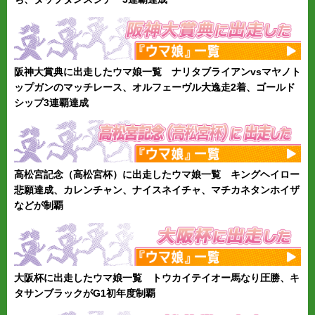
阪神大賞典に出走したウマ娘一覧 ナリタブライアンvsマヤノト
ップガンのマッチレース、オルフェーヴル大逸走2着、ゴールド
シップ3連覇達成
高松宮記念（高松宮杯）に出走したウマ娘一覧 キングヘイロー
悲願達成、カレンチャン、ナイスネイチャ、マチカネタンホイザ
などが制覇
大阪杯に出走したウマ娘一覧 トウカイテイオー馬なり圧勝、キ
タサンブラックがG1初年度制覇