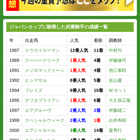
ジャパンカップに騎乗した武豊騎手の成績一覧
年
出走馬
人気
着順
調教師
1987
トウカイローマン
12番人気
11着
中村均
1989
スーパークリーク
1番人気
4着
伊藤修司
1991
メジロマックイーン
1番人気
4着
池江泰郎
1992
ヒシマサル
8番人気
5着
佐山優
1994
フレイズ
9番人気
10着
W.モット
1995
ナリタブライアン
1番人気
6着
大久保正陽
1997
エアグルーヴ
2番人気
2着
伊藤雄二
1999
スペシャルウィーク
2番人気
1着
白井寿昭
2000
エアシャカール
3番人気
14着
森秀行