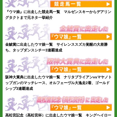
『ウマ娘』に出走した競走馬一覧 マルゼンスキーからデアリン
グタクトまで元ネタ一挙紹介
金鯱賞に出走したウマ娘一覧 サイレンススズカ覚醒の大差勝
ち、タップダンスシチー3連覇達成
阪神大賞典に出走したウマ娘一覧 ナリタブライアンvsマヤノト
ップガンのマッチレース、オルフェーヴル大逸走2着、ゴールド
シップ3連覇達成
高松宮記念（高松宮杯）に出走したウマ娘一覧 キングヘイロー