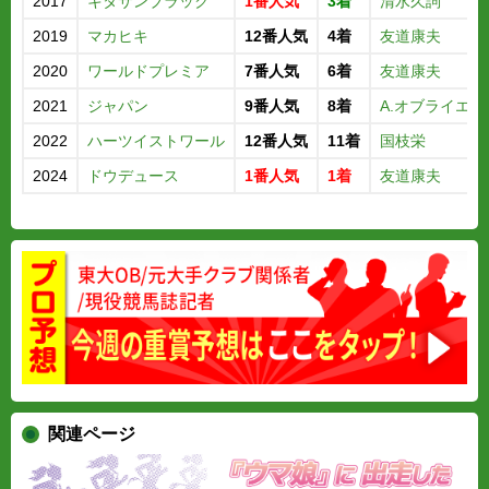
2017
キタサンブラック
1番人気
3着
清水久詞
2019
マカヒキ
12番人気
4着
友道康夫
2020
ワールドプレミア
7番人気
6着
友道康夫
2021
ジャパン
9番人気
8着
A.オブライエン
2022
ハーツイストワール
12番人気
11着
国枝栄
2024
ドウデュース
1番人気
1着
友道康夫
関連ページ