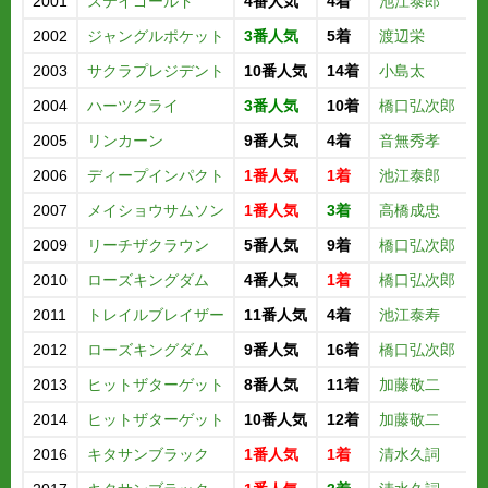
2001
ステイゴールド
4番人気
4着
池江泰郎
2002
ジャングルポケット
3番人気
5着
渡辺栄
2003
サクラプレジデント
10番人気
14着
小島太
2004
ハーツクライ
3番人気
10着
橋口弘次郎
2005
リンカーン
9番人気
4着
音無秀孝
2006
ディープインパクト
1番人気
1着
池江泰郎
2007
メイショウサムソン
1番人気
3着
高橋成忠
2009
リーチザクラウン
5番人気
9着
橋口弘次郎
2010
ローズキングダム
4番人気
1着
橋口弘次郎
2011
トレイルブレイザー
11番人気
4着
池江泰寿
2012
ローズキングダム
9番人気
16着
橋口弘次郎
2013
ヒットザターゲット
8番人気
11着
加藤敬二
2014
ヒットザターゲット
10番人気
12着
加藤敬二
2016
キタサンブラック
1番人気
1着
清水久詞