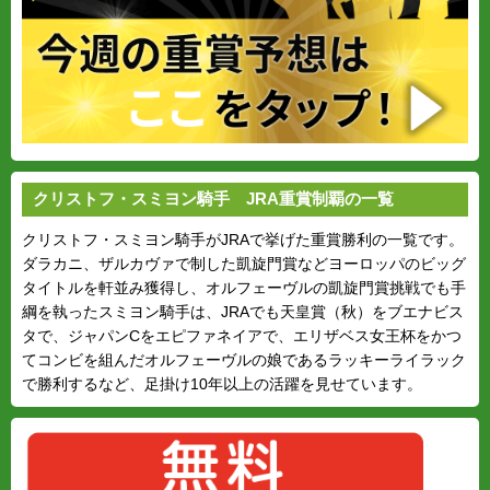
クリストフ・スミヨン騎手 JRA重賞制覇の一覧
クリストフ・スミヨン騎手がJRAで挙げた重賞勝利の一覧です。
ダラカニ、ザルカヴァで制した凱旋門賞などヨーロッパのビッグ
タイトルを軒並み獲得し、オルフェーヴルの凱旋門賞挑戦でも手
綱を執ったスミヨン騎手は、JRAでも天皇賞（秋）をブエナビス
タで、ジャパンCをエピファネイアで、エリザベス女王杯をかつ
てコンビを組んだオルフェーヴルの娘であるラッキーライラック
で勝利するなど、足掛け10年以上の活躍を見せています。