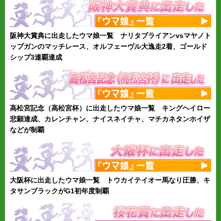
阪神大賞典に出走したウマ娘一覧 ナリタブライアンvsマヤノト
ップガンのマッチレース、オルフェーヴル大逸走2着、ゴールド
シップ3連覇達成
高松宮記念（高松宮杯）に出走したウマ娘一覧 キングヘイロー
悲願達成、カレンチャン、ナイスネイチャ、マチカネタンホイザ
などが制覇
大阪杯に出走したウマ娘一覧 トウカイテイオー馬なり圧勝、キ
タサンブラックがG1初年度制覇