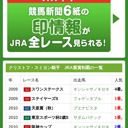
クリストフ・スミヨン騎手 JRA重賞制覇の一覧
年
レース名
出走馬
人気
2009
スワンステークス
キンシャサノキセキ
4番人
2009
ステイヤーズS
フォゲッタブル
1番人
2010
天皇賞（秋）
ブエナビスタ
1番人
2010
東京スポーツ杯2歳S
サダムパテック
1番人
2010
阪神カップ
キンシャサノキセキ
2番人