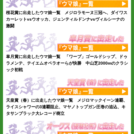
桜花賞に出走したウマ娘一覧 メジロラモーヌ三冠へ、ダイワス
カーレットvsウオッカ、ジェンティルドンナvsヴィルシーナの
激闘
皐月賞に出走したウマ娘一覧 「ワープ」ゴールドシップ、ドゥ
ラメンテ、テイエムオペラオーらが快勝 中山芝2000mのクラシ
ック初戦
天皇賞（春）に出走したウマ娘一覧 メジロマックイーン連覇、
ライスシャワーの3連覇阻止、マヤノトップガン圧巻の追込、キ
タサンブラック大レコード樹立