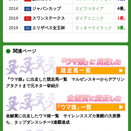
2014
ジャパンカップ
エピファネイア
4番人
2019
スワンステークス
ダイアトニック
1番人
2019
エリザベス女王杯
ラッキーライラック
3番人
関連ページ
『ウマ娘』に出走した競走馬一覧 マルゼンスキーからデアリン
グタクトまで元ネタ一挙紹介
金鯱賞に出走したウマ娘一覧 サイレンススズカ覚醒の大差勝
ち、タップダンスシチー3連覇達成