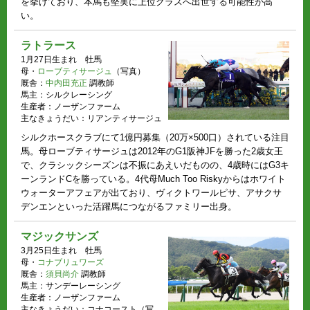
を挙げており、本馬も堅実に上位クラスへ出世する可能性が高
い。
ラトラース
1月27日生まれ 牡馬
母・
ローブティサージュ
（写真）
厩舎：
中内田充正
調教師
馬主：シルクレーシング
生産者：ノーザンファーム
主なきょうだい：リアンティサージュ
シルクホースクラブにて1億円募集（20万×500口）されている注目
馬。母ローブティサージュは2012年のG1阪神JFを勝った2歳女王
で、クラシックシーズンは不振にあえいだものの、4歳時にはG3キ
ーンランドCを勝っている。4代母Much Too Riskyからはホワイト
ウォーターアフェアが出ており、ヴィクトワールピサ、アサクサ
デンエンといった活躍馬につながるファミリー出身。
マジックサンズ
3月25日生まれ 牡馬
母・
コナブリュワーズ
厩舎：
須貝尚介
調教師
馬主：サンデーレーシング
生産者：ノーザンファーム
主なきょうだい：コナコースト（写