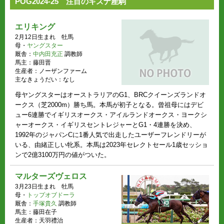
POG2024-25 注目のキズナ産駒
エリキング
2月12日生まれ 牡馬
母・
ヤングスター
厩舎：
中内田充正
調教師
馬主：藤田晋
生産者：ノーザンファーム
主なきょうだい：なし
母ヤングスターはオーストラリアのG1、BRCクイーンズランドオ
ークス（芝2000m）勝ち馬。本馬が初子となる。曾祖母にはデビ
ュー6連勝でイギリスオークス・アイルランドオークス・ヨークシ
ャーオークス・イギリスセントレジャーとG1・4連勝を決め、
1992年のジャパンCに1番人気で出走したユーザーフレンドリーが
いる、由緒正しい牝系。本馬は2023年セレクトセール1歳セッショ
ンで2億3100万円の値がついた。
マルターズヴェロス
3月23日生まれ 牡馬
母・
トップオブドーラ
厩舎：
手塚貴久
調教師
馬主：藤田在子
生産者：天羽禮治