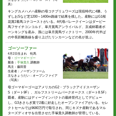
真）
キングカメハメハ産駒の母コナブリュワーズは現役時代に4勝。う
ずしおSなど芝1200～1400m路線で結果を残した。産駒にはG1桜
花賞2着馬コナコーストがいる。4代母バレークイーンはダービー
馬フサイチコンコルド、皐月賞馬アンライバルド、京成杯覇者ボ
ーンキングを産み、孫には皐月賞馬ヴィクトリー、2000年代半ば
の中長距離路線を盛り上げたリンカーンなどの名が並ぶ。
ゴーソーファー
4月2日生まれ 牝馬
母・
ゴーマギーゴー
厩舎：
手塚貴久
調教師
馬主：藤田晋
生産者：ノーザンファーム
主なきょうだい：オープンファイア
（写真）
母ゴーマギーゴーはアメリカのG2・ブラックアイドスーザン
S（ダート9F）、ガルフストリームパークオークス（ダート8.5F）
覇者。産駒にはディープインパクトの最終世代としてデビュー
し、G3きさらぎ賞で2着に好走したオープンファイアがいる。セレ
クトセールでは9680万円で取引され、同じキズナ産駒であるマル
ターズディオサを出世させた手塚貴久調教師が管理している。