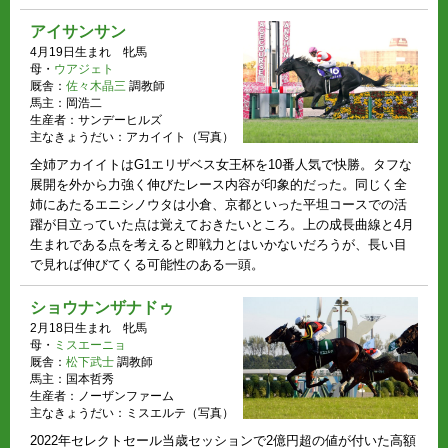
アイサンサン
4月19日生まれ 牝馬
母・
ウアジェト
厩舎：
佐々木晶三
調教師
馬主：岡浩二
生産者：サンデーヒルズ
主なきょうだい：アカイイト（写真）
全姉アカイイトはG1エリザベス女王杯を10番人気で快勝。タフな
展開を外から力強く伸びたレース内容が印象的だった。同じく全
姉にあたるエニシノウタは小倉、京都といった平坦コースでの活
躍が目立っていた点は覚えておきたいところ。上の成長曲線と4月
生まれである点を考えると即戦力とはいかないだろうが、長い目
で見れば伸びてくる可能性のある一頭。
ショウナンザナドゥ
2月18日生まれ 牝馬
母・
ミスエーニョ
厩舎：
松下武士
調教師
馬主：国本哲秀
生産者：ノーザンファーム
主なきょうだい：ミスエルテ（写真）
2022年セレクトセール当歳セッションで2億円超の値が付いた高額