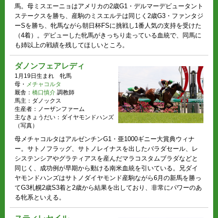
馬。母ミスエーニョはアメリカの2歳G1・デルマーデビュータント
ステークスを勝ち、産駒のミスエルテは同じく2歳G3・ファンタジ
ーSを勝ち、牝馬ながら朝日杯FSに挑戦し1番人気の支持を受けた
（4着）。デビューした牝馬がきっちり走っている血統で、同馬に
も姉以上の戦績を残してほしいところ。
ダノンフェアレディ
1月19日生まれ 牝馬
母・
メチャコルタ
厩舎：
橋口慎介
調教師
馬主：ダノックス
生産者：ノーザンファーム
主なきょうだい：ダイヤモンドハンズ
（写真）
母メチャコルタはアルゼンチンG1・亜1000ギニー大賞典ウィナ
ー。サトノフラッグ、サトノレイナスを出したバラダセール、レ
システンシアやグラティアスを産んだマラコスタムブラダなどと
同じく、成功例が早期から動ける南米血統を引いている。兄ダイ
ヤモンドハンズはサトノダイヤモンド産駒ながら6月の新馬を勝っ
てG3札幌2歳S3着と2歳から結果を出しており、非常にパワーのあ
る牝系といえる。