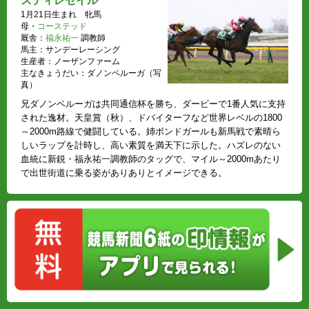
スティレセイル
1月21日生まれ 牝馬
母・
コーステッド
厩舎：
福永祐一
調教師
馬主：サンデーレーシング
生産者：ノーザンファーム
主なきょうだい：ダノンベルーガ（写
真）
兄ダノンベルーガは共同通信杯を勝ち、ダービーで1番人気に支持
された逸材。天皇賞（秋）、ドバイターフなど世界レベルの1800
～2000m路線で健闘している。姉ボンドガールも新馬戦で素晴ら
しいラップを計時し、高い素質を満天下に示した。ハズレのない
血統に新鋭・福永祐一調教師のタッグで、マイル～2000mあたり
で出世街道に乗る姿がありありとイメージできる。