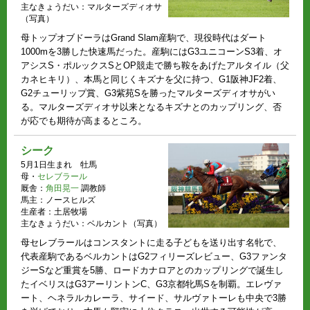
主なきょうだい：マルターズディオサ
（写真）
母トップオブドーラはGrand Slam産駒で、現役時代はダート
1000mを3勝した快速馬だった。産駒にはG3ユニコーンS3着、オ
アシスS・ポルックスSとOP競走で勝ち鞍をあげたアルタイル（父
カネヒキリ）、本馬と同じくキズナを父に持つ、G1阪神JF2着、
G2チューリップ賞、G3紫苑Sを勝ったマルターズディオサがい
る。マルターズディオサ以来となるキズナとのカップリング、否
が応でも期待が高まるところ。
シーク
5月1日生まれ 牡馬
母・
セレブラール
厩舎：
角田晃一
調教師
馬主：ノースヒルズ
生産者：土居牧場
主なきょうだい：ベルカント（写真）
母セレブラールはコンスタントに走る子どもを送り出す名牝で、
代表産駒であるベルカントはG2フィリーズレビュー、G3ファンタ
ジーSなど重賞を5勝、ロードカナロアとのカップリングで誕生し
たイベリスはG3アーリントンC、G3京都牝馬Sを制覇。エレヴァ
ート、ヘネラルカレーラ、サイード、サルヴァトーレも中央で3勝