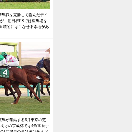
新馬戦を完勝して臨んだデイ
が、朝日杯FSでは重馬場を
、血統的にはこなせる素地があ
質馬が集結する6月東京の芝
年明けの京成杯では4角10番手
だけに好走の形は選びそうだ