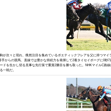
駒が次々と現れ、俄然注目を集めているポエティックフレアを父に持つマイ
番手からの競馬、直線では豊かな持続力を発揮して2着タイセイボーグに0秒7
ードを生かし切る見事な先行策で重賞2勝目を勝ち取った。NHKマイルC路
る一戦だ。