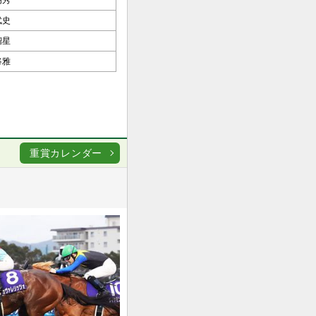
明秀
武史
瑠星
将雅
重賞カレンダー