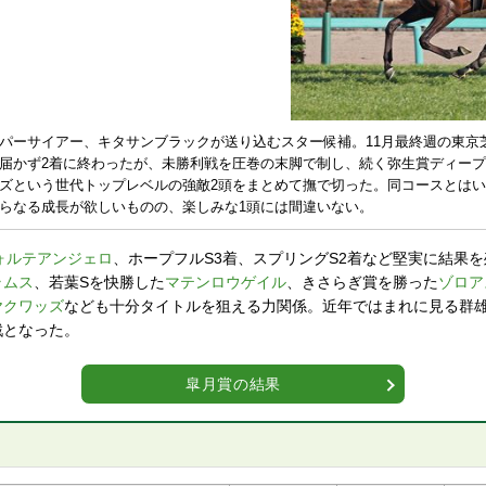
パーサイアー、キタサンブラックが送り込むスター候補。11月最終週の東京芝
届かず2着に終わったが、未勝利戦を圧巻の末脚で制し、続く弥生賞ディー
ズという世代トップレベルの強敵2頭をまとめて撫で切った。同コースとは
らなる成長が欲しいものの、楽しみな1頭には間違いない。
ォルテアンジェロ
、ホープフルS3着、スプリングS2着など堅実に結果
ラムス
、若葉Sを快勝した
マテンロウゲイル
、きさらぎ賞を勝った
ゾロア
ヤクワッズ
なども十分タイトルを狙える力関係。近年ではまれに見る群
戦となった。
皐月賞の結果