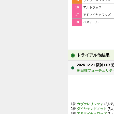
15
リアライズシリウス
16
アルトラムス
17
アドマイヤクワッズ
18
バステール
トライアル他結果
2025.12.21 阪神11R
朝日杯フューチュリテ
1着
カヴァレリッツォ
(2人気
2着
ダイヤモンドノット
(5人
3着
アドマイヤクワッズ
(1人