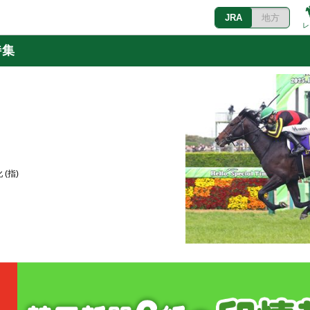
JRA
地方
レ
特集
 (指)