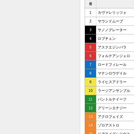
番
1
カヴァレリッツォ
2
サウンドムーブ
3
サノノグレーター
4
ロブチェン
5
アスクエジンバラ
6
フォルテアンジェロ
7
ロードフィレール
8
マテンロウゲイル
9
ライヒスアドラー
10
ラージアンサンブル
11
パントルナイーフ
12
グリーンエナジー
13
アクロフェイズ
14
ゾロアストロ