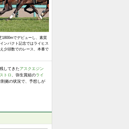
1800mでデビューし、素質
プインパクト記念ではライヒス
いえ少頭数でのレース、本番で
を残してきた
アスクエジン
ストロ
、弥生賞組の
ライ
雄割拠の状況で、予想しが