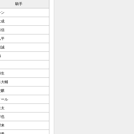
騎手
ーン
大成
裕信
弘平
康誠
極
和生
木大輔
吏麒
メール
圭太
淳也
望来