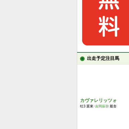
出走予定注目馬
カヴァレリッツォ
牡3 栗東･
吉岡辰弥
厩舎