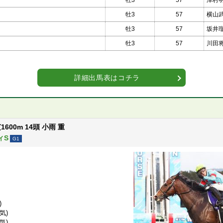
牡3
57
津村
牡3
57
横山
牡3
57
坂井
牡3
57
川田
詳細出馬表はコチラ
 芝1600m 14頭 小雨 重
ィS
)
気)
気)