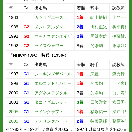
年
Gr.
出走馬
着順
騎手
調教師
1983
カツラギエース
1着
崎山博樹
土門一美
1988
G2
メジロアルダン
2着
田村正光
奥平真治
1992
G2
マチカネタンホイザ
2着
岡部幸雄
伊藤雄二
1992
G2
ライスシャワー
8着
的場均
飯塚好次
「NHKマイルC」時代（1996-）
年
Gr.
出走馬
着順
騎手
調教師
1997
G1
シーキングザパール
1着
武豊
森秀行
1998
G1
エルコンドルパサー
1着
的場均
二ノ宮敬
2000
G1
アグネスデジタル
7着
的場均
白井寿昭
2002
G1
タニノギムレット
3着
四位洋文
松田国英
2005
G1
ラインクラフト
1着
福永祐一
瀬戸口勉
2005
G1
デアリングハート
2着
後藤浩輝
藤原英昭
※1983年～1992年は東京芝2000m。1997年以降は東京芝1600m