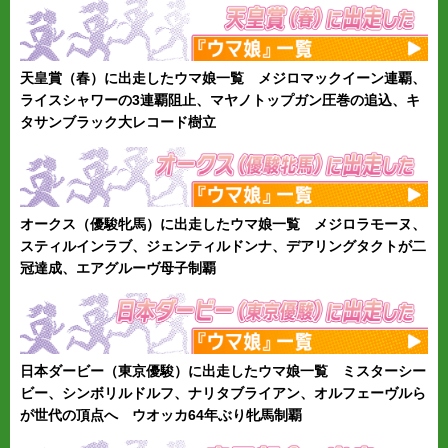
天皇賞（春）に出走したウマ娘一覧 メジロマックイーン連覇、
ライスシャワーの3連覇阻止、マヤノトップガン圧巻の追込、キ
タサンブラック大レコード樹立
オークス（優駿牝馬）に出走したウマ娘一覧 メジロラモーヌ、
スティルインラブ、ジェンティルドンナ、デアリングタクトが二
冠達成、エアグルーヴ母子制覇
日本ダービー（東京優駿）に出走したウマ娘一覧 ミスターシー
ビー、シンボリルドルフ、ナリタブライアン、オルフェーヴルら
が世代の頂点へ ウオッカ64年ぶり牝馬制覇