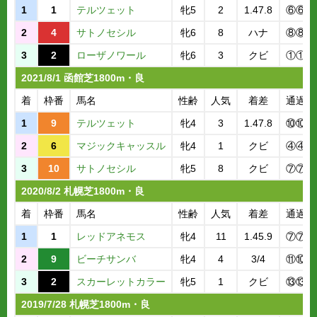
1
1
テルツェット
牝5
2
1.47.8
⑥⑥⑦
2
4
サトノセシル
牝6
8
ハナ
⑧⑧⑦
3
2
ローザノワール
牝6
3
クビ
①①①
2021/8/1 函館芝1800m・良
着
枠番
馬名
性齢
人気
着差
通過順
1
9
テルツェット
牝4
3
1.47.8
⑩⑩⑨
2
6
マジックキャッスル
牝4
1
クビ
④④⑤
3
10
サトノセシル
牝5
8
クビ
⑦⑦⑦
2020/8/2 札幌芝1800m・良
着
枠番
馬名
性齢
人気
着差
通過順
1
1
レッドアネモス
牝4
11
1.45.9
⑦⑦⑦
2
9
ビーチサンバ
牝4
4
3/4
⑪⑩⑩
3
2
スカーレットカラー
牝5
1
クビ
⑬⑬⑬
2019/7/28 札幌芝1800m・良