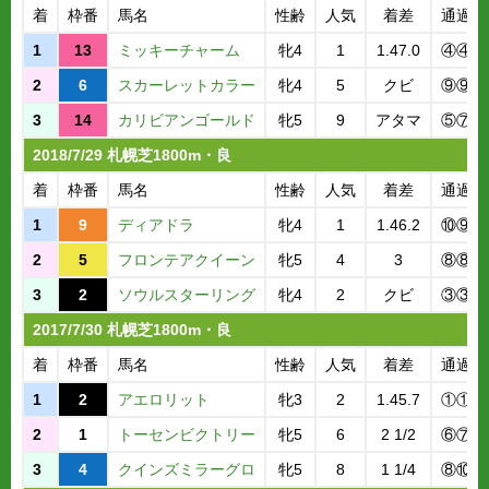
着
枠番
馬名
性齢
人気
着差
通過順
1
13
ミッキーチャーム
牝4
1
1.47.0
④④④
2
6
スカーレットカラー
牝4
5
クビ
⑨⑨⑩
3
14
カリビアンゴールド
牝5
9
アタマ
⑤⑦⑥
2018/7/29 札幌芝1800m・良
着
枠番
馬名
性齢
人気
着差
通過順
1
9
ディアドラ
牝4
1
1.46.2
⑩⑨⑩
2
5
フロンテアクイーン
牝5
4
3
⑧⑧⑧
3
2
ソウルスターリング
牝4
2
クビ
③③③
2017/7/30 札幌芝1800m・良
着
枠番
馬名
性齢
人気
着差
通過順
1
2
アエロリット
牝3
2
1.45.7
①①①
2
1
トーセンビクトリー
牝5
6
2 1/2
⑥⑦⑥
3
4
クインズミラーグロ
牝5
8
1 1/4
⑧⑩⑩