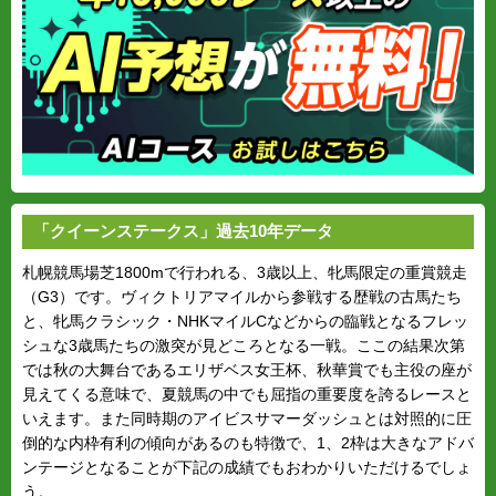
「クイーンステークス」過去10年データ
札幌競馬場芝1800mで行われる、3歳以上、牝馬限定の重賞競走
（G3）です。ヴィクトリアマイルから参戦する歴戦の古馬たち
と、牝馬クラシック・NHKマイルCなどからの臨戦となるフレッ
シュな3歳馬たちの激突が見どころとなる一戦。ここの結果次第
では秋の大舞台であるエリザベス女王杯、秋華賞でも主役の座が
見えてくる意味で、夏競馬の中でも屈指の重要度を誇るレースと
いえます。また同時期のアイビスサマーダッシュとは対照的に圧
倒的な内枠有利の傾向があるのも特徴で、1、2枠は大きなアドバ
ンテージとなることが下記の成績でもおわかりいただけるでしょ
う。