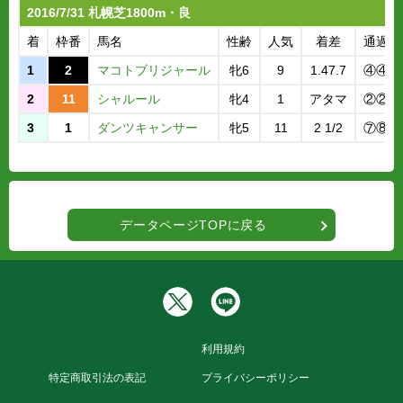
2016/7/31 札幌芝1800m・良
着
枠番
馬名
性齢
人気
着差
通過順
1
2
マコトブリジャール
牝6
9
1.47.7
④④④
2
11
シャルール
牝4
1
アタマ
②②②
3
1
ダンツキャンサー
牝5
11
2 1/2
⑦⑧⑦
データページTOPに戻る
利用規約
特定商取引法の表記
プライバシーポリシー