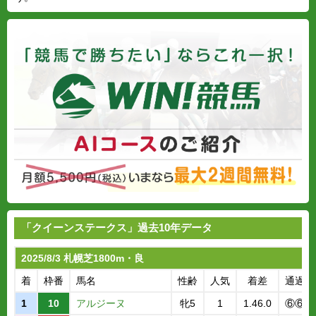
「クイーンステークス」過去10年データ
2025/8/3 札幌芝1800m・良
着
枠番
馬名
性齢
人気
着差
通過順
1
10
アルジーヌ
牝5
1
1.46.0
⑥⑥⑥