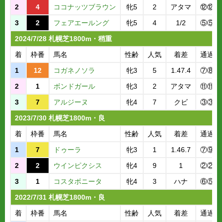
2
4
ココナッツブラウン
牝5
2
アタマ
⑫⑫⑬
3
2
フェアエールング
牝5
4
1/2
⑤⑤④
2024/7/28 札幌芝1800m・稍重
着
枠番
馬名
性齢
人気
着差
通過順
1
12
コガネノソラ
牝3
5
1.47.4
⑦⑧⑥
2
1
ボンドガール
牝3
2
アタマ
⑪⑪⑪
3
7
アルジーヌ
牝4
7
クビ
③③⑤
2023/7/30 札幌芝1800m・良
着
枠番
馬名
性齢
人気
着差
通過順
1
7
ドゥーラ
牝3
1
1.46.7
⑦⑨⑨
2
2
ウインピクシス
牝4
9
1
②②②
3
1
コスタボニータ
牝4
3
ハナ
⑥⑤⑥
2022/7/31 札幌芝1800m・良
着
枠番
馬名
性齢
人気
着差
通過順