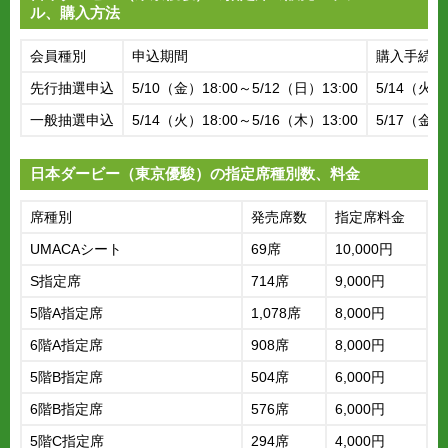
ル、購入方法
会員種別
申込期間
購入手続期
先行抽選申込
5/10（金）18:00～5/12（日）13:00
5/14（火）
一般抽選申込
5/14（火）18:00～5/16（木）13:00
5/17（金）
日本ダービー（東京優駿）の指定席種別数、料金
席種別
発売席数
指定席料金
UMACAシート
69席
10,000円
S指定席
714席
9,000円
5階A指定席
1,078席
8,000円
6階A指定席
908席
8,000円
5階B指定席
504席
6,000円
6階B指定席
576席
6,000円
5階C指定席
294席
4,000円