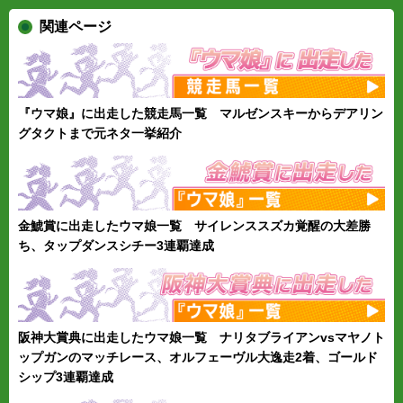
関連ページ
『ウマ娘』に出走した競走馬一覧 マルゼンスキーからデアリン
グタクトまで元ネタ一挙紹介
金鯱賞に出走したウマ娘一覧 サイレンススズカ覚醒の大差勝
ち、タップダンスシチー3連覇達成
阪神大賞典に出走したウマ娘一覧 ナリタブライアンvsマヤノト
ップガンのマッチレース、オルフェーヴル大逸走2着、ゴールド
シップ3連覇達成