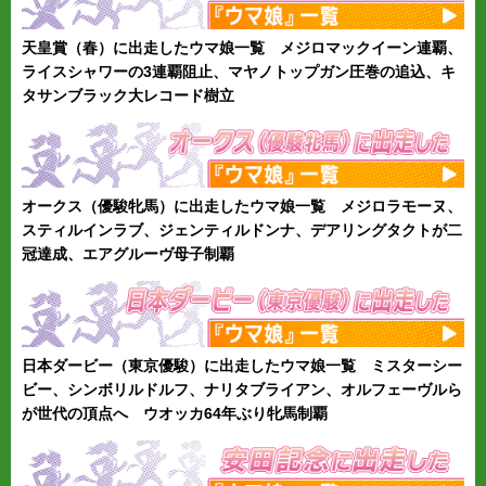
天皇賞（春）に出走したウマ娘一覧 メジロマックイーン連覇、
ライスシャワーの3連覇阻止、マヤノトップガン圧巻の追込、キ
タサンブラック大レコード樹立
オークス（優駿牝馬）に出走したウマ娘一覧 メジロラモーヌ、
スティルインラブ、ジェンティルドンナ、デアリングタクトが二
冠達成、エアグルーヴ母子制覇
日本ダービー（東京優駿）に出走したウマ娘一覧 ミスターシー
ビー、シンボリルドルフ、ナリタブライアン、オルフェーヴルら
が世代の頂点へ ウオッカ64年ぶり牝馬制覇