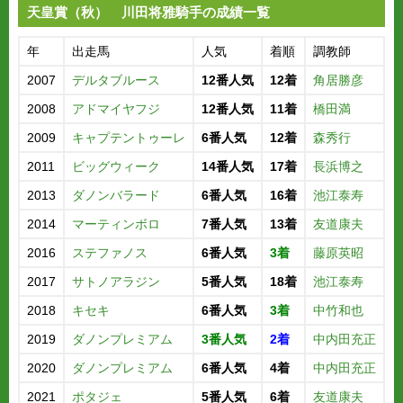
天皇賞（秋） 川田将雅騎手の成績一覧
年
出走馬
人気
着順
調教師
2007
デルタブルース
12番人気
12着
角居勝彦
2008
アドマイヤフジ
12番人気
11着
橋田満
2009
キャプテントゥーレ
6番人気
12着
森秀行
2011
ビッグウィーク
14番人気
17着
長浜博之
2013
ダノンバラード
6番人気
16着
池江泰寿
2014
マーティンボロ
7番人気
13着
友道康夫
2016
ステファノス
6番人気
3着
藤原英昭
2017
サトノアラジン
5番人気
18着
池江泰寿
2018
キセキ
6番人気
3着
中竹和也
2019
ダノンプレミアム
3番人気
2着
中内田充正
2020
ダノンプレミアム
6番人気
4着
中内田充正
2021
ポタジェ
5番人気
6着
友道康夫