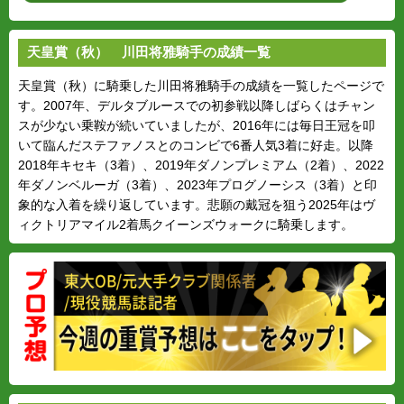
天皇賞（秋） 川田将雅騎手の成績一覧
天皇賞（秋）に騎乗した川田将雅騎手の成績を一覧したページで
す。2007年、デルタブルースでの初参戦以降しばらくはチャン
スが少ない乗鞍が続いていましたが、2016年には毎日王冠を叩
いて臨んだステファノスとのコンビで6番人気3着に好走。以降
2018年キセキ（3着）、2019年ダノンプレミアム（2着）、2022
年ダノンベルーガ（3着）、2023年プログノーシス（3着）と印
象的な入着を繰り返しています。悲願の戴冠を狙う2025年はヴ
ィクトリアマイル2着馬クイーンズウォークに騎乗します。