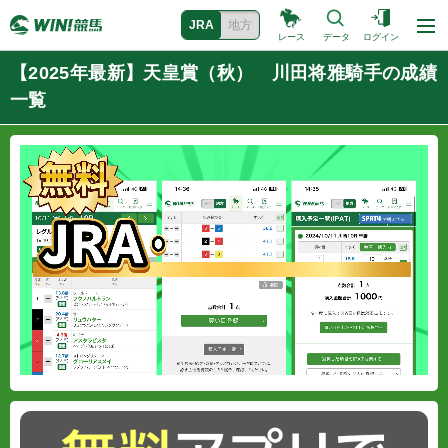
JRA
地方
レース
データ
ログイン
【2025年最新】天皇賞（秋） 川田将雅騎手の成績
一覧