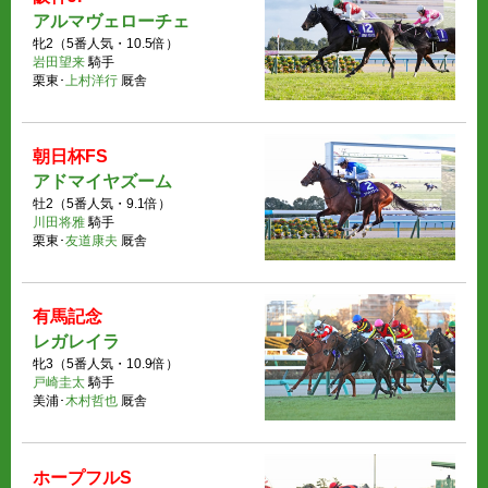
アルマヴェローチェ
牝2（5番人気・10.5倍）
岩田望来
騎手
栗東･
上村洋行
厩舎
朝日杯FS
アドマイヤズーム
牡2（5番人気・9.1倍）
川田将雅
騎手
栗東･
友道康夫
厩舎
有馬記念
レガレイラ
牝3（5番人気・10.9倍）
戸崎圭太
騎手
美浦･
木村哲也
厩舎
ホープフルS