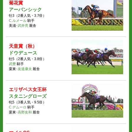
菊花賞
アーバンシック
牡3（2番人気・3.7倍）
C.ルメール
騎手
美浦･
武井亮
厩舎
天皇賞（秋）
ドウデュース
牡5（2番人気・3.8倍）
武豊
騎手
栗東･
友道康夫
厩舎
エリザベス女王杯
スタニングローズ
牝5（3番人気・9.5倍）
C.デムーロ
騎手
栗東･
高野友和
厩舎