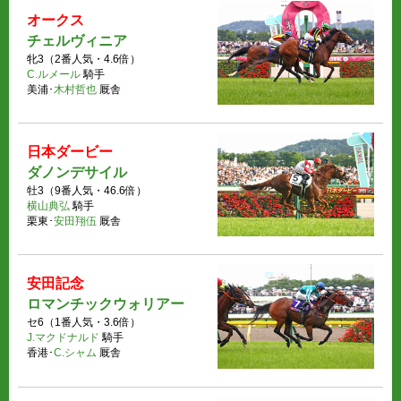
オークス
チェルヴィニア
牝3（2番人気・4.6倍）
C.ルメール
騎手
美浦･
木村哲也
厩舎
日本ダービー
ダノンデサイル
牡3（9番人気・46.6倍）
横山典弘
騎手
栗東･
安田翔伍
厩舎
安田記念
ロマンチックウォリアー
セ6（1番人気・3.6倍）
J.マクドナルド
騎手
香港･
C.シャム
厩舎