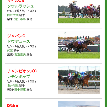
マイルCS
ソウルラッシュ
牡6（4番人気・5.3倍）
団野大成
騎手
栗東･
池江泰寿
厩舎
ジャパンC
ドウデュース
牡5（1番人気・2.3倍）
武豊
騎手
栗東･
友道康夫
厩舎
チャンピオンズC
レモンポップ
牡6（1番人気・2.2倍）
坂井瑠星
騎手
美浦･
田中博康
厩舎
阪神JF