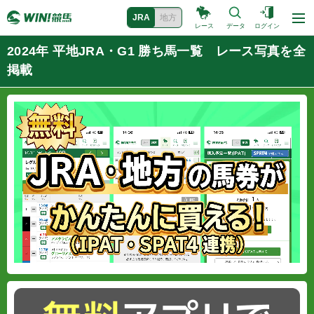
JRA
地方
レース
データ
ログイン
2024年 平地JRA・G1 勝ち馬一覧 レース写真を全
掲載