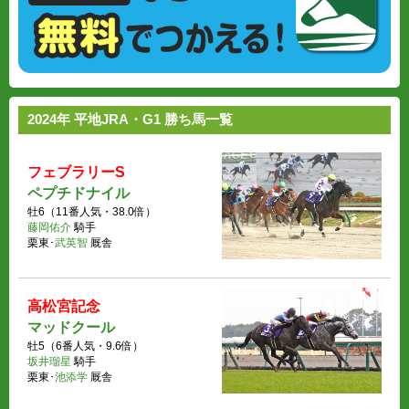
2024年 平地JRA・G1 勝ち馬一覧
フェブラリーS
ペプチドナイル
牡6（11番人気・38.0倍）
藤岡佑介
騎手
栗東･
武英智
厩舎
高松宮記念
マッドクール
牡5（6番人気・9.6倍）
坂井瑠星
騎手
栗東･
池添学
厩舎