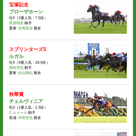
宝塚記念
ブローザホーン
牡5（3番人気・7.5倍）
菅原明良
騎手
栗東･
吉岡辰弥
厩舎
スプリンターズS
ルガル
牡4（9番人気・28.5倍）
西村淳也
騎手
栗東･
杉山晴紀
厩舎
秋華賞
チェルヴィニア
牝3（1番人気・2.3倍）
C.ルメール
騎手
美浦･
木村哲也
厩舎