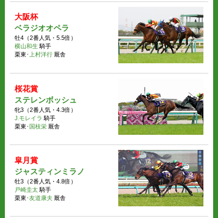
大阪杯
ベラジオオペラ
牡4（2番人気・5.5倍）
横山和生
騎手
栗東･
上村洋行
厩舎
桜花賞
ステレンボッシュ
牝3（2番人気・4.3倍）
J.モレイラ
騎手
栗東･
国枝栄
厩舎
皐月賞
ジャスティンミラノ
牡3（2番人気・4.8倍）
戸崎圭太
騎手
栗東･
友道康夫
厩舎