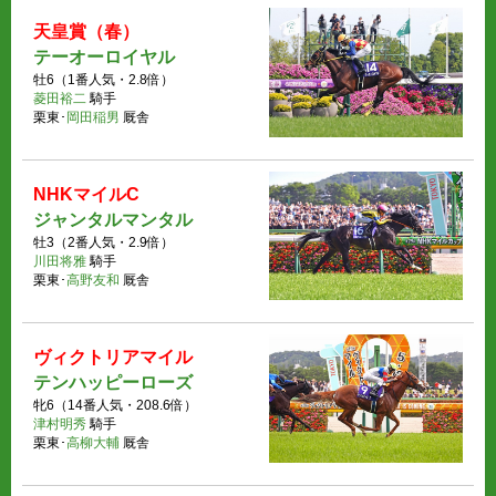
天皇賞（春）
テーオーロイヤル
牡6（1番人気・2.8倍）
菱田裕二
騎手
栗東･
岡田稲男
厩舎
NHKマイルC
ジャンタルマンタル
牡3（2番人気・2.9倍）
川田将雅
騎手
栗東･
高野友和
厩舎
ヴィクトリアマイル
テンハッピーローズ
牝6（14番人気・208.6倍）
津村明秀
騎手
栗東･
高柳大輔
厩舎