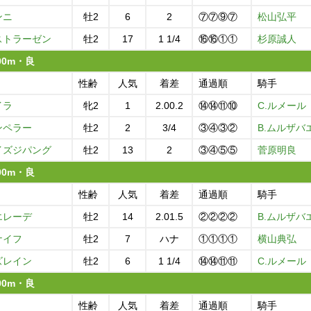
ンニ
牡2
6
2
⑦⑦⑨⑦
松山弘平
ストラーゼン
牡2
17
1 1/4
⑯⑯①①
杉原誠人
000m・良
性齢
人気
着差
通過順
騎手
イラ
牝2
1
2.00.2
⑭⑭⑪⑩
C.ルメール
ンペラー
牡2
2
3/4
③④③②
B.ムルザバ
イズジパング
牡2
13
2
③④⑤⑤
菅原明良
000m・良
性齢
人気
着差
通過順
騎手
エレーデ
牡2
14
2.01.5
②②②②
B.ムルザバ
ナイフ
牡2
7
ハナ
①①①①
横山典弘
ズレイン
牡2
6
1 1/4
⑭⑭⑪⑪
C.ルメール
000m・良
性齢
人気
着差
通過順
騎手