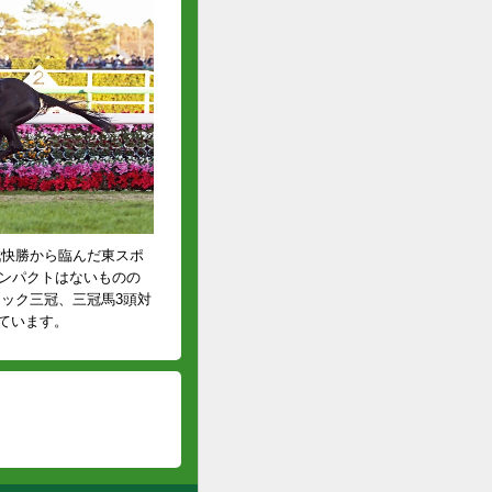
戦快勝から臨んだ東スポ
インパクトはないものの
ック三冠、三冠馬3頭対
けています。