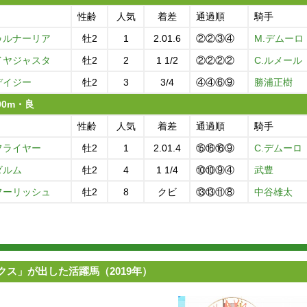
性齢
人気
着差
通過順
騎手
ゥルナーリア
牡2
1
2.01.6
②②③④
M.デムーロ
イヤジャスタ
牡2
2
1 1/2
②②②②
C.ルメール
デイジー
牡2
3
3/4
④④⑥⑨
勝浦正樹
000m・良
性齢
人気
着差
通過順
騎手
フライヤー
牡2
1
2.01.4
⑮⑯⑯⑨
C.デムーロ
ダルム
牡2
4
1 1/4
⑩⑩⑨④
武豊
フーリッシュ
牡2
8
クビ
⑬⑬⑪⑧
中谷雄太
ス」が出した活躍馬（2019年）