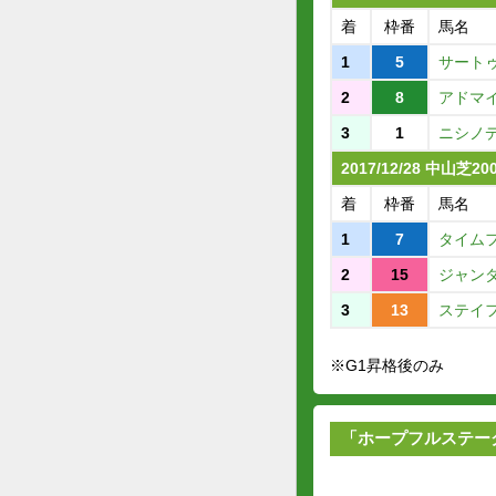
着
枠番
馬名
1
5
サート
2
8
アドマ
3
1
ニシノ
2017/12/28 中山芝2
着
枠番
馬名
1
7
タイム
2
15
ジャン
3
13
ステイ
※G1昇格後のみ
「ホープフルステーク