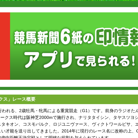
クス」レース概要
で行われる、2歳牡馬・牝馬による重賞競走（G1）です。前身のラジオた
歳ステークス時代は阪神芝2000mで施行され、ナリタタイシン、タヤスツ
スタキオン、コスモバルク、ロジユニヴァース、ヴィクトワールピサ、
い才能を送り出してきました。2014年に現行のレース名に改称の上、G2
2歳中距離王決定戦として明確な役割を与えられています。