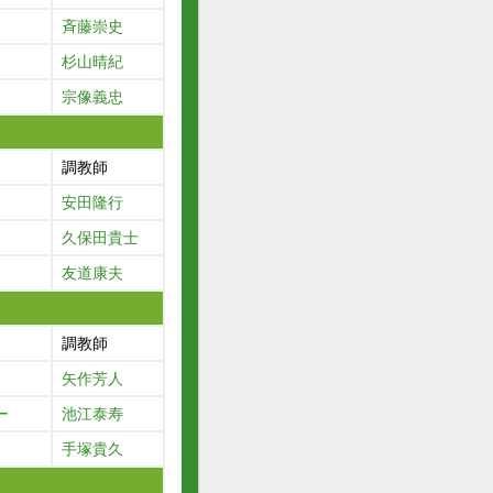
斉藤崇史
杉山晴紀
宗像義忠
調教師
安田隆行
久保田貴士
友道康夫
調教師
矢作芳人
ー
池江泰寿
手塚貴久