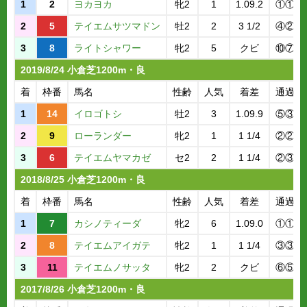
1
2
ヨカヨカ
牝2
1
1.09.2
①①
2
5
テイエムサツマドン
牡2
2
3 1/2
④②
3
8
ライトシャワー
牝2
5
クビ
⑩⑦
2019/8/24 小倉芝1200m・良
着
枠番
馬名
性齢
人気
着差
通過順
1
14
イロゴトシ
牡2
3
1.09.9
⑤③
2
9
ローランダー
牝2
1
1 1/4
②②
3
6
テイエムヤマカゼ
セ2
2
1 1/4
②③
2018/8/25 小倉芝1200m・良
着
枠番
馬名
性齢
人気
着差
通過順
1
7
カシノティーダ
牝2
6
1.09.0
①①
2
8
テイエムアイガテ
牝2
1
1 1/4
③③
3
11
テイエムノサッタ
牝2
2
クビ
⑥⑤
2017/8/26 小倉芝1200m・良