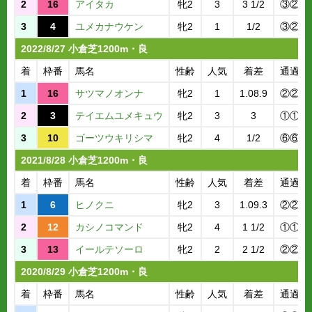
2
16
アイタカ
牝2
3
3 1/2
③②
3
4
ユメカナウケン
牝2
1
1/2
③②
2022/8/27 小倉芝1200m・良
着
枠番
馬名
性齢
人気
着差
通過順
1
16
サツマノオンナ
牝2
1
1.08.9
②②
2
3
テイエムユメキュウ
牝2
3
3
①①
3
10
ゴーツウキリシマ
牝2
4
1/2
⑥⑥
2021/8/28 小倉芝1200m・良
着
枠番
馬名
性齢
人気
着差
通過順
1
6
ヒノクニ
牝2
3
1.09.3
②②
2
12
カシノコマンド
牝2
4
1 1/2
①①
3
13
イールテソーロ
牝2
2
2 1/2
②②
2020/8/29 小倉芝1200m・良
着
枠番
馬名
性齢
人気
着差
通過順