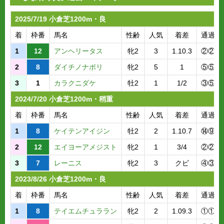
2025/7/19 小倉芝1200m・良
着
枠番
馬名
性齢
人気
着差
通過順
1
12
アンヘリータス
牝2
3
1.10.3
②②
2
8
ダイチノナポリ
牝2
5
1
⑤⑤
3
1
カラクニダケ
牡2
1
1/2
③⑤
2024/7/20 小倉芝1200m・稍重
着
枠番
馬名
性齢
人気
着差
通過順
1
8
ケイテンアイジン
牡2
2
1.10.7
⑭⑨
2
12
エイヨーアメジスト
牝2
1
3/4
②②
3
7
レーニス
牝2
3
クビ
④③
2023/8/26 小倉芝1200m・良
着
枠番
馬名
性齢
人気
着差
通過順
1
8
テイエムチュララン
牝2
2
1.09.3
①①