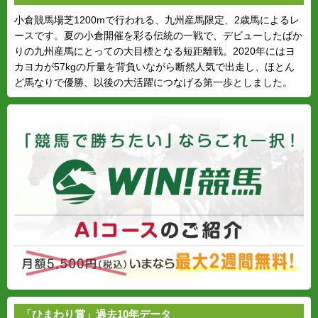
小倉競馬場芝1200mで行われる、九州産馬限定、2歳馬によるレ
ースです。夏の小倉開催を彩る伝統の一戦で、デビューしたばか
りの九州産馬にとっての大目標となる短距離戦。2020年にはヨ
カヨカが57kgの斤量を背負いながら断然人気で出走し、ほとん
ど馬なりで優勝、以後の大活躍につなげる第一歩としました。
「ひまわり賞」過去10年データ