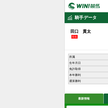
騎手データ
田口 貫太
所属
生年月日
免許取得
本年勝利
通算勝利
最新情報