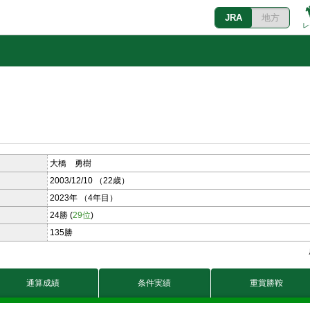
JRA
地方
レ
大橋 勇樹
2003/12/10
（22歳）
2023年
（4年目）
24勝 (
29位
)
135勝
通算成績
条件実績
重賞勝鞍