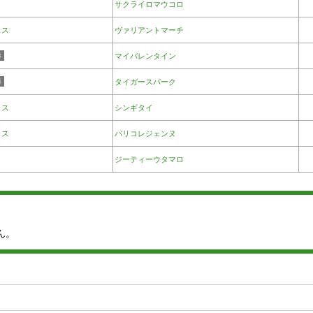
サクライロマウコロ
ラス
ヴァリアントマーチ
マイバレンタイン
タイガースパーク
ラス
シンギタイ
ラス
パリコレジェンヌ
ジーティーウタマロ
ん。