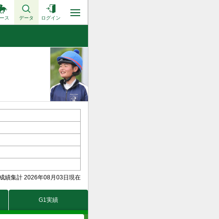
ース
データ
ログイン
成績集計 2026年08月03日現在
G1実績