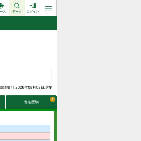
ース
データ
ログイン
成績集計 2026年08月03日現在
出走産駒