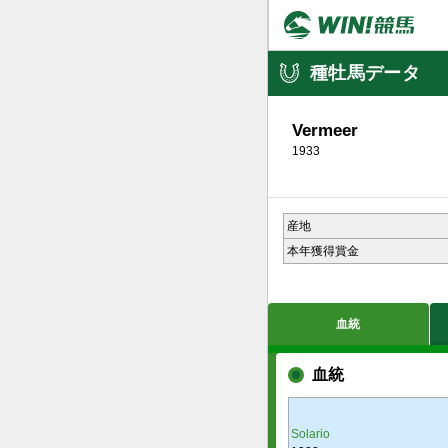
種牡馬データ
Vermeer
1933
産地
本年獲得賞金
血統
血統
Solario