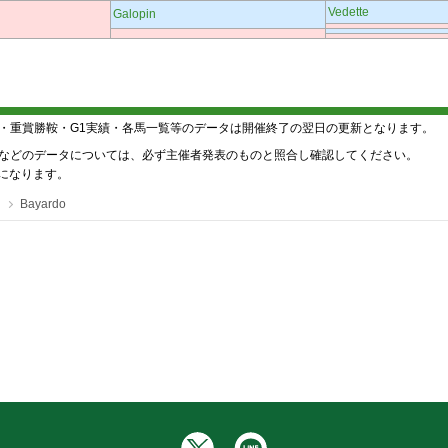
Vedette
Galopin
・重賞勝鞍・G1実績・各馬一覧等のデータは開催終了の翌日の更新となります。
などのデータについては、必ず主催者発表のものと照合し確認してください。
降になります。
Bayardo