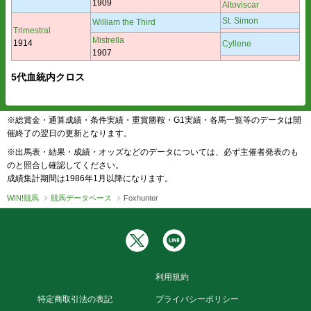
1909
Altoviscar
St. Simon
William the Third
Trimestral
Mistrella
1914
Cyllene
1907
5代血統内クロス
※総賞金・通算成績・条件実績・重賞勝鞍・G1実績・各馬一覧等のデータは開
催終了の翌日の更新となります。
※出馬表・結果・成績・オッズなどのデータについては、必ず主催者発表のも
のと照合し確認してください。
成績集計期間は1986年1月以降になります。
WIN!競馬
競馬データベース
Foxhunter
利用規約
特定商取引法の表記
プライバシーポリシー