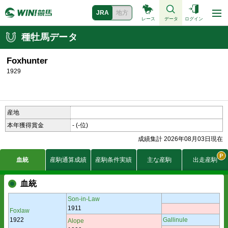
JRA
地方
レース
データ
ログイン
種牡馬データ
Foxhunter
1929
産地
本年獲得賞金
-
(-位)
成績集計 2026年08月03日現在
血統
産駒通算成績
産駒条件実績
主な産駒
出走産駒
血統
Son-in-Law
1911
Foxlaw
1922
Gallinule
Alope