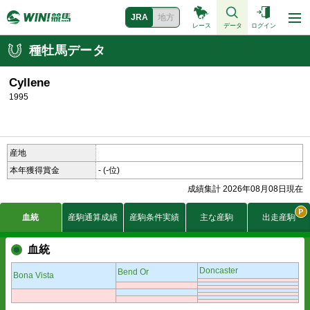
JRA
地方
レース
データ
ログイン
種牡馬データ
Cyllene
1995
産地
本年獲得賞金
-
(-位)
成績集計 2026年08月08日現在
血統
産駒通算成績
産駒条件実績
主な産駒
出走産駒
血統
Doncaster
Bend Or
Bona Vista