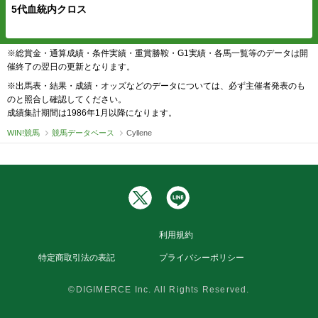
5代血統内クロス
※総賞金・通算成績・条件実績・重賞勝鞍・G1実績・各馬一覧等のデータは開
催終了の翌日の更新となります。
※出馬表・結果・成績・オッズなどのデータについては、必ず主催者発表のも
のと照合し確認してください。
成績集計期間は1986年1月以降になります。
WIN!競馬
競馬データベース
Cyllene
利用規約
特定商取引法の表記
プライバシーポリシー
©DIGIMERCE Inc. All Rights Reserved.