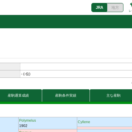
JRA
地方
レ
-
(-位)
産駒通算成績
産駒条件実績
主な産駒
Polymelus
Cyllene
1902