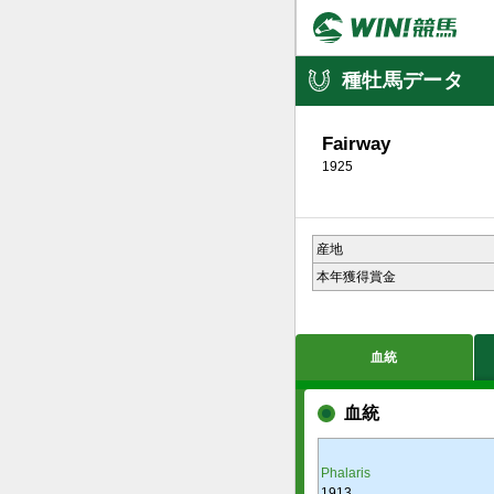
種牡馬データ
Fairway
1925
産地
本年獲得賞金
血統
血統
Phalaris
1913