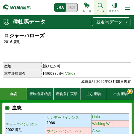
JRA
地方
レース
データ
ログイン
種牡馬データ
競走馬データ
ロジャーバローズ
2016 鹿毛
産地
新ひだか町
本年獲得賞金
1億6088万円
(
75位
)
成績集計 2026年08月09日現在
血統
産駒通算成績
産駒条件実績
主な産駒
出走産駒
血統
Halo
サンデーサイレンス
1986
Wishing Well
ディープインパクト
2002 鹿毛
Alzao
ウインドインハーヘア