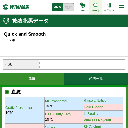
JRA
地方
レース
データ
ログイン
繁殖牝馬データ
Quick and Smooth
1992年
産地
血統
産駒一覧
血統
Raise a Native
Mr. Prospector
1970
Gold Digger
Crafty Prospector
1979
In Reality
Real Crafty Lady
1975
Princess Roycraft
Sir Gaylord
Sir Ivor