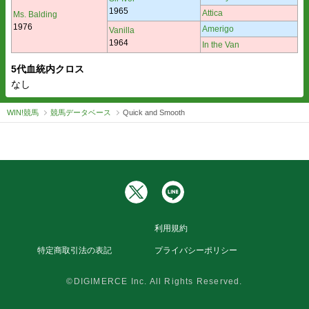
1965
Attica
Ms. Balding
1976
Amerigo
Vanilla
1964
In the Van
5代血統内クロス
なし
WIN!競馬
競馬データベース
Quick and Smooth
利用規約
特定商取引法の表記
プライバシーポリシー
©DIGIMERCE Inc. All Rights Reserved.