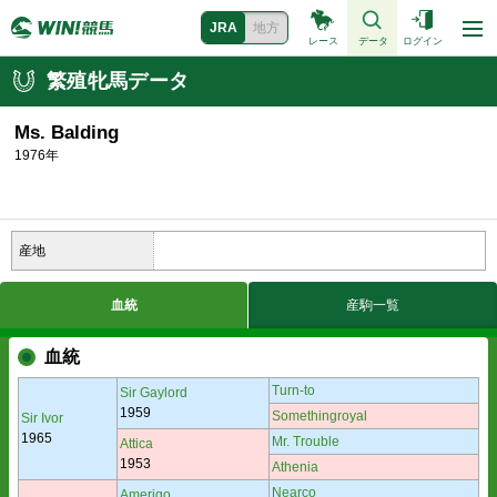
JRA
地方
レース
データ
ログイン
繁殖牝馬データ
Ms. Balding
1976年
産地
血統
産駒一覧
血統
Turn-to
Sir Gaylord
1959
Somethingroyal
Sir Ivor
1965
Mr. Trouble
Attica
1953
Athenia
Nearco
Amerigo