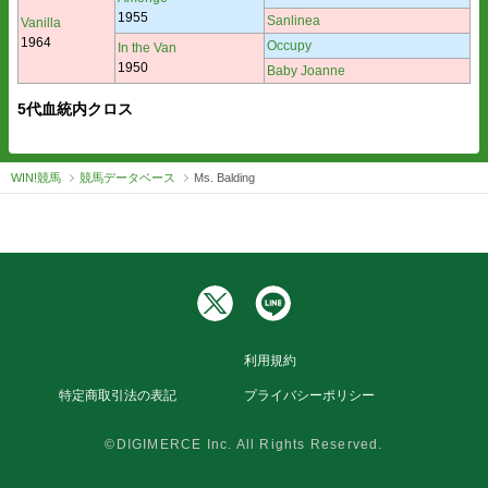
1955
Sanlinea
Vanilla
1964
Occupy
In the Van
1950
Baby Joanne
5代血統内クロス
WIN!競馬
競馬データベース
Ms. Balding
利用規約
特定商取引法の表記
プライバシーポリシー
©DIGIMERCE Inc. All Rights Reserved.