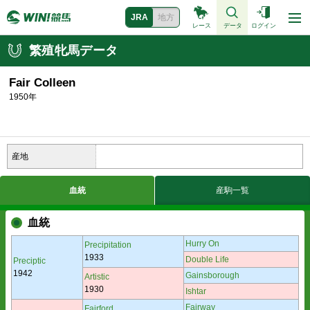
JRA
地方
レース
データ
ログイン
繁殖牝馬データ
Fair Colleen
1950年
産地
血統
産駒一覧
血統
Hurry On
Precipitation
1933
Double Life
Preciptic
1942
Gainsborough
Artistic
1930
Ishtar
Fairway
Fairford