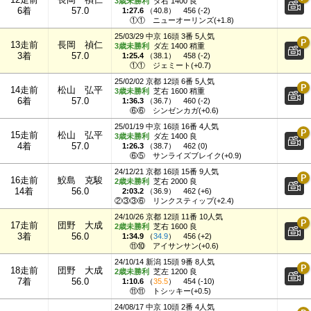
3歳未勝利
ダ右 1400 良
6着
57.0
1:27.6
（
40.8
）
456 (-2)
①①
ニューオーリンズ(+1.8)
25/03/29 中京 16頭 3番 5人気
13走前
長岡 禎仁
3歳未勝利
ダ左 1400 稍重
3着
57.0
1:25.4
（
38.1
）
458 (-2)
①①
ジェミート(+0.7)
25/02/02 京都 12頭 6番 5人気
14走前
松山 弘平
3歳未勝利
芝右 1600 稍重
6着
57.0
1:36.3
（
36.7
）
460 (-2)
⑥⑥
シンゼンカガ(+0.6)
25/01/19 中京 16頭 16番 4人気
15走前
松山 弘平
3歳未勝利
ダ左 1400 良
4着
57.0
1:26.3
（
38.7
）
462 (0)
⑥⑤
サンライズブレイク(+0.9)
24/12/21 京都 16頭 15番 9人気
16走前
鮫島 克駿
2歳未勝利
芝右 2000 良
14着
56.0
2:03.2
（
36.9
）
462 (+6)
②③③⑥
リンクスティップ(+2.4)
24/10/26 京都 12頭 11番 10人気
17走前
団野 大成
2歳未勝利
芝右 1600 良
3着
56.0
1:34.9
（
34.9
）
456 (+2)
⑪⑩
アイサンサン(+0.6)
24/10/14 新潟 15頭 9番 8人気
18走前
団野 大成
2歳未勝利
芝左 1200 良
7着
56.0
1:10.6
（
35.5
）
454 (-10)
⑪⑪
トシッキー(+0.5)
24/08/17 中京 10頭 2番 4人気