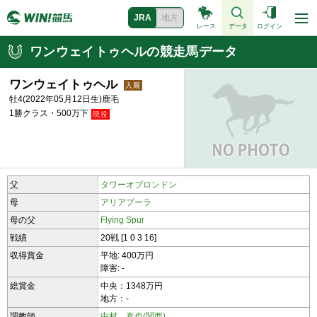
JRA
地方
レース
データ
ログイン
ワンウェイトゥヘルの競走馬データ
ワンウェイトゥヘル
牡4(2022年05月12日生)鹿毛
1勝クラス・500万下
父
タワーオブロンドン
母
アリアプーラ
母の父
Flying Spur
戦績
20戦 [1 0 3 16]
収得賞金
平地: 400万円
障害: -
総賞金
中央：1348万円
地方：-
調教師
中村 直也(関西)