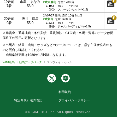
19走前
永島 まなみ
2歳未勝利
芝左 1200 良
7着
53.0
1:10.2
（
35.2
）
464 (0)
⑦⑦
ブルーサンセット(+1.2)
24/07/27 新潟 15頭 10番 6人気
20走前
坂井 瑠星
2歳新馬
芝左 1400 良
9着
55.0
1:23.4
（
36.5
）
464
④④
ジャスパーディビネ(+1.5)
※総賞金・通算成績・条件実績・重賞勝鞍・G1実績・各馬一覧等のデータは開
催終了の翌日の更新となります。
※出馬表・結果・成績・オッズなどのデータについては、必ず主催者発表のも
のと照合し確認してください。
成績集計期間は1986年1月以降になります。
WIN!競馬
競馬データベース
ワンウェイトゥヘル
利用規約
特定商取引法の表記
プライバシーポリシー
©DIGIMERCE Inc. All Rights Reserved.