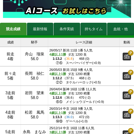
競走成績
最新情報
条件実績
持ちタイム
血統・他
成績
騎手
レース詳細
動画
26/05/17 新潟 11頭 1番 5人気
前走
舟山 瑠泉
4歳以上1勝
ダ左 1200 良
4着
56.0
1:13.2
（
36.8
）
468 (0)
⑦⑥
スーパーバイザー(+0.9)
26/05/03 新潟 15頭 9番 4人気
前々走
長岡 禎仁
4歳以上1勝
ダ左 1200 稍重
5着
58.0
1:12.2
（
37.5
）
468 (-2)
②②
タケルハーロック(+0.5)
26/04/04 阪神 16頭 12番 11人気
3走前
岩田 望来
4歳以上1勝
ダ右 1200 稍重
5着
58.0
1:12.6
（
36.6
）
470 (-2)
⑥⑤
メイショウゴールド(+0.9)
26/03/14 中京 16頭 9番 3人気
4走前
松若 風馬
4歳以上1勝
ダ左 1200 良
8着
58.0
1:13.3
（
36.0
）
472 (0)
⑭⑬
ゲーベル(+1.0)
25/12/14 中京 16頭 11番 6人気
5走前
永島 まなみ
3歳以上1勝
ダ左 1200 稍重