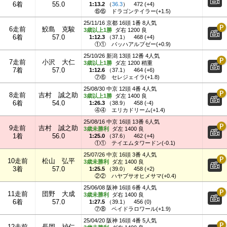
6着
55.0
1:13.2
（
36.3
）
472 (+4)
⑮⑮
ドラゴンテイラー(+1.5)
25/11/16 京都 16頭 1番 8人気
6走前
鮫島 克駿
3歳以上1勝
ダ右 1200 良
6着
57.0
1:12.3
（
37.1
）
468 (+4)
①①
バッハアルプゼー(+0.9)
25/10/26 新潟 13頭 12番 4人気
7走前
小沢 大仁
3歳以上1勝
ダ左 1200 稍重
7着
57.0
1:12.6
（
37.1
）
464 (+6)
⑦⑥
セレジェイラ(+1.8)
25/08/30 中京 12頭 4番 4人気
8走前
吉村 誠之助
3歳以上1勝
ダ左 1400 良
6着
54.0
1:26.3
（
38.9
）
458 (-4)
④④
エリカドリーム(+1.4)
25/08/16 中京 16頭 13番 6人気
9走前
吉村 誠之助
3歳未勝利
ダ左 1400 良
1着
56.0
1:25.0
（
37.6
）
462 (+4)
①①
テイエムタワードン(-0.1)
25/07/26 中京 16頭 3番 4人気
10走前
松山 弘平
3歳未勝利
ダ左 1400 良
3着
57.0
1:25.5
（
39.0
）
458 (+2)
②②
ハヤブサオヒメサマ(+0.4)
25/06/08 阪神 16頭 6番 4人気
11走前
団野 大成
3歳未勝利
ダ右 1400 良
6着
57.0
1:27.5
（
39.1
）
456 (0)
⑦⑧
ペイドラロワール(+1.9)
25/04/20 阪神 16頭 4番 5人気
12走前
長岡 禎仁