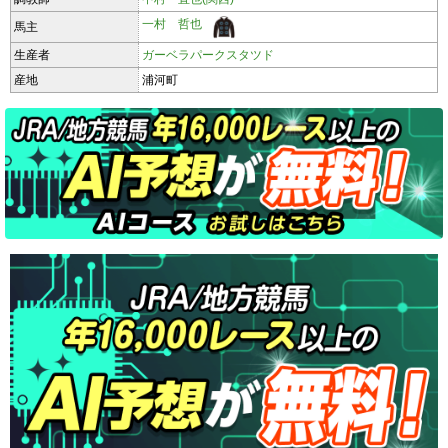
一村 哲也
馬主
生産者
ガーベラパークスタツド
産地
浦河町