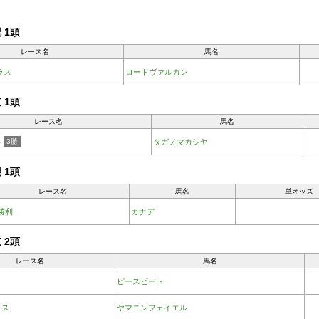
幌 1頭
レース名
馬名
ラス
ロードヴァルカン
京 1頭
レース名
馬名
ス
タガノマカシヤ
幌 1頭
レース名
馬名
単オッズ
勝利
カナデ
京 2頭
レース名
馬名
ピースビート
ラス
ヤマニンフェイエル