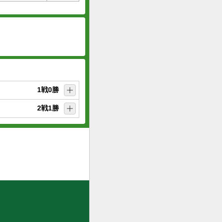
1戦0勝
2戦1勝