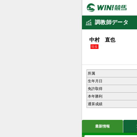
調教師データ
中村 直也
所属
生年月日
免許取得
本年勝利
通算成績
最新情報