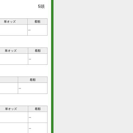
5頭
単オッズ
着順
--
単オッズ
着順
--
着順
--
単オッズ
着順
--
--