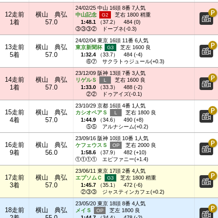
24/02/25 中山 16頭 8番 7人気
12走前
横山 典弘
中山記念
芝右 1800 稍重
1着
57.0
1:48.1
（
37.2
）
484 (0)
③③③②
ドーブネ(-0.3)
24/02/04 東京 16頭 11番 6人気
13走前
横山 典弘
東京新聞杯
芝左 1600 良
5着
57.0
1:32.4
（
33.7
）
484 (-4)
⑥⑦
サクラトゥジュール(+0.3)
23/12/09 阪神 13頭 7番 3人気
14走前
横山 典弘
リゲルＳ
芝右 1600 良
1着
57.0
1:33.0
（
33.3
）
488 (-2)
②②
ドゥアイズ(-0.1)
23/10/29 京都 16頭 4番 1人気
15走前
横山 典弘
カシオペアＳ
芝右 1800 良
4着
57.0
1:44.9
（
34.6
）
490 (+8)
⑤⑤
アルナシーム(+0.2)
23/09/16 阪神 10頭 10番 1人気
16走前
横山 典弘
ケフェウスＳ
芝右 2000 良
9着
56.0
1:58.6
（
37.9
）
482 (+10)
①①①①
エピファニー(+1.4)
23/06/11 東京 17頭 2番 4人気
17走前
横山 典弘
エプソムＣ
芝左 1800 稍重
3着
57.0
1:45.7
（
35.1
）
472 (-6)
②③③
ジャスティンカフェ(+0.2)
23/05/20 東京 18頭 8番 4人気
18走前
横山 典弘
メイＳ
芝左 1800 良
2着
55.0
1:44.7
（
34.4
）
478 (-2)