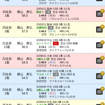
①①①
サクラトゥジュール(0.0)
23/03/11 阪神 12頭 2番 3人気
19走前
横山 典弘
難波Ｓ
芝右 1800 良
1着
58.0
1:44.9
（
33.9
）
480 (-6)
①①
パラレルヴィジョン(-0.2)
23/02/11 阪神 10頭 3番 3人気
20走前
横山 典弘
須磨特別
芝右 1800 良
3着
57.0
1:46.2
（
33.4
）
486 (+4)
⑦⑦
デビットバローズ(+0.3)
22/09/19 中山 13頭 3番 8人気
21走前
横山 典弘
セントライト
芝右 2200 稍重
13着
56.0
2:14.1
（
37.3
）
482 (+2)
③③③⑤
ガイアフォース(+2.3)
22/08/21 小倉 10頭 1番 1人気
22走前
横山 典弘
3歳以上1勝
芝右 1800 良
1着
54.0
1:46.0
（
34.9
）
480 (-6)
①①①①
アウサンガテ(-0.4)
22/07/09 小倉 11頭 10番 1人気
23走前
横山 典弘
マカオＪＣＴ
芝右 1800 良
2着
54.0
1:46.3
（
34.7
）
486 (+6)
②②②②
ヴァモスロード(+0.2)
22/06/05 中京 10頭 8番 1人気
24走前
横山 典弘
3歳以上1勝
芝左 1600 良
2着
54.0
1:34.8
（
33.1
）
480 (-2)
⑩⑧⑦
ヤマニンサルバム(0.0)
22/05/14 中京 9頭 2番 2人気