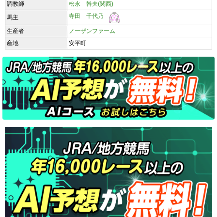
調教師
松永 幹夫(関西)
寺田 千代乃
馬主
生産者
ノーザンファーム
産地
安平町