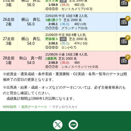
25走前
横山 典弘
あずさ賞
芝左 2000 重
3着
56.0
1:59.9
（
34.3
）
482 (0)
④④⑤④
セントカメリア(+0.3)
22/01/05 中京 10頭 5番 2人気
26走前
横山 典弘
3歳1勝クラ
芝左 2000 良
2着
56.0
2:00.1
（
36.0
）
482 (+8)
⑦⑦⑦⑤
グランディア(0.0)
21/09/25 中京 8頭 8番 1人気
27走前
横山 典弘
野路菊Ｓ
芝左 2000 良
3着
54.0
2:00.5
（
35.2
）
474 (-10)
⑤⑤⑥⑤
ロン(+0.7)
21/08/29 小倉 14頭 2番 4人気
28走前
秋山 真一郎
2歳新馬
芝右 2000 良
1着
54.0
2:00.9
（
35.0
）
484
⑥⑦⑦④
シホノスペランツァ(-0.8)
※総賞金・通算成績・条件実績・重賞勝鞍・G1実績・各馬一覧等のデータは開
催終了の翌日の更新となります。
※出馬表・結果・成績・オッズなどのデータについては、必ず主催者発表のも
のと照合し確認してください。
成績集計期間は1986年1月以降になります。
WIN!競馬
競馬データベース
マテンロウスカイ