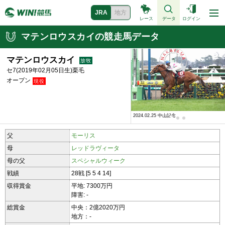
JRA
地方
レース
データ
ログイン
マテンロウスカイの競走馬データ
マテンロウスカイ
セ7(2019年02月05日生)栗毛
オープン
2024.02.25 中山記念
2021.08.29 2歳新馬
父
モーリス
母
レッドラヴィータ
母の父
スペシャルウィーク
戦績
28戦 [5 5 4 14]
収得賞金
平地: 7300万円
障害: -
総賞金
中央：2億2020万円
地方：-