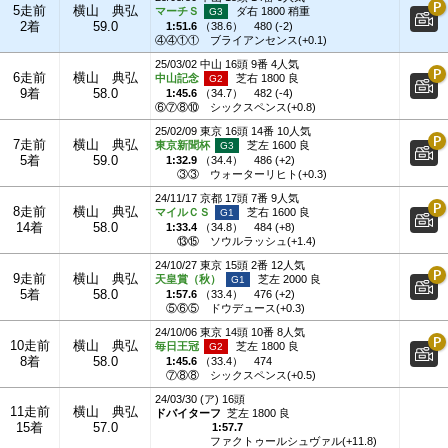
5走前
横山 典弘
マーチＳ
ダ右 1800 稍重
2着
59.0
1:51.6
（
38.6
）
480 (-2)
④④①①
ブライアンセンス(+0.1)
25/03/02 中山 16頭 9番 4人気
6走前
横山 典弘
中山記念
芝右 1800 良
9着
58.0
1:45.6
（
34.7
）
482 (-4)
⑥⑦⑧⑩
シックスペンス(+0.8)
25/02/09 東京 16頭 14番 10人気
7走前
横山 典弘
東京新聞杯
芝左 1600 良
5着
59.0
1:32.9
（
34.4
）
486 (+2)
③③
ウォーターリヒト(+0.3)
24/11/17 京都 17頭 7番 9人気
8走前
横山 典弘
マイルＣＳ
芝右 1600 良
14着
58.0
1:33.4
（
34.8
）
484 (+8)
⑬⑮
ソウルラッシュ(+1.4)
24/10/27 東京 15頭 2番 12人気
9走前
横山 典弘
天皇賞（秋）
芝左 2000 良
5着
58.0
1:57.6
（
33.4
）
476 (+2)
⑤⑥⑤
ドウデュース(+0.3)
24/10/06 東京 14頭 10番 8人気
10走前
横山 典弘
毎日王冠
芝左 1800 良
8着
58.0
1:45.6
（
33.4
）
474
⑦⑧⑧
シックスペンス(+0.5)
24/03/30 (ア) 16頭
11走前
横山 典弘
ドバイターフ
芝左 1800 良
15着
57.0
1:57.7
ファクトゥールシュヴァル(+11.8)