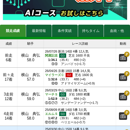
競走成績
最新情報
条件実績
持ちタイム
血統・他
成績
騎手
レース詳細
動画
26/07/26 新潟 14頭 4番 12人気
前走
横山 典弘
関屋記念
芝左 1600 不良
6着
58.0
1:34.1
（
35.4
）
490 (+2)
⑨⑨
アンパドゥ(+1.7)
26/04/26 京都 18頭 15番 14人気
前々走
横山 典弘
マイラーズＣ
芝右 1600 良
17着
57.0
1:32.6
（
33.7
）
488 (+4)
⑩⑩
アドマイヤズーム(+0.9)
26/03/29 中山 16頭 2番 9人気
3走前
横山 典弘
マーチＳ
ダ右 1800 稍重
12着
59.0
1:52.9
（
38.2
）
484 (+2)
⑤⑤⑦⑦
サンデーファンデー(+1.7)
25/08/09 札幌 14頭 5番 3人気
4走前
横山 典弘
エルムＳ
ダ右 1700 稍重
14着
58.0
1:47.2
（
39.9
）
482 (+2)
⑫⑪⑧⑪
ペリエール(+3.7)
25/03/30 中山 15頭 14番 9人気