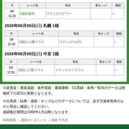
R
レース名
馬名
単オッズ
着順
4R
3歳未勝利
マテンロウアワー
--
11:20
2026年08月09日(
日
) 札幌 1頭
R
レース名
馬名
単オッズ
着順
3R
3歳以上1勝クラス
マテンロウゼロ
--
11:00
2026年08月09日(
日
) 中京 1頭
R
レース名
馬名
単オッズ
着順
5R
3歳以上1勝クラス
マテンロウミラクル
--
11:50
※総賞金・通算成績・条件実績・重賞勝鞍・G1実績・各馬一覧等のデータは開
催終了の翌日の更新となります。
※出馬表・結果・成績・オッズなどのデータについては、必ず主催者発表のも
のと照合し確認してください。
成績集計期間は1986年1月以降になります。
WIN!競馬
競馬データベース
寺田 千代乃