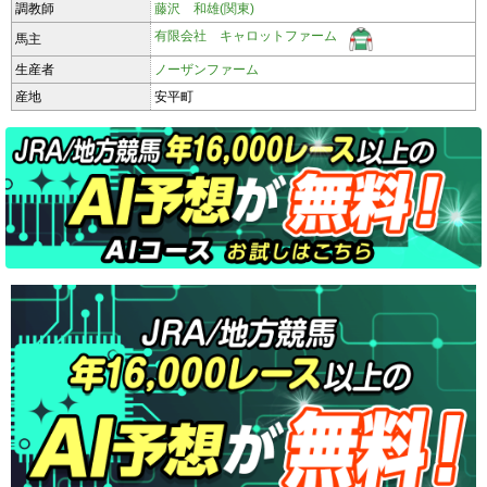
調教師
藤沢 和雄(関東)
有限会社 キャロットファーム
馬主
生産者
ノーザンファーム
産地
安平町