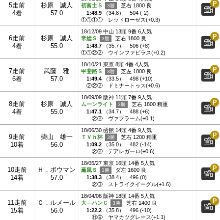
5走前
杉原 誠人
初富士Ｓ
芝右 1800 良
4着
57.0
1:48.9
（
34.8
）
504 (-2)
①①①①
レッドローゼス(+0.3)
18/12/09 中山 13頭 9番 6人気
6走前
杉原 誠人
常総Ｓ
芝右 1800 良
4着
55.0
1:48.7
（
35.7
）
506 (+8)
①①②②
ウインファビラス(+0.2)
18/10/21 東京 8頭 4番 4人気
7走前
武藤 雅
甲斐路Ｓ
芝左 1800 良
6着
57.0
1:49.4
（
33.5
）
498 (+10)
②②②
ドミナートゥス(+0.6)
18/09/09 阪神 11頭 7番 9人気
8走前
杉原 誠人
ムーンライト
芝右 1800 稍重
4着
55.0
1:47.1
（
34.7
）
488 (+6)
②②
ヴァフラーム(+0.1)
18/06/30 函館 14頭 4番 9人気
9走前
柴山 雄一
ＴＶｈ杯
芝右 1200 稍重
10着
56.0
1:09.2
（
35.0
）
482 (-14)
②②
デアレガーロ(+0.6)
18/05/27 東京 16頭 14番 5人気
10走前
Ｈ．ボウマン
薫風Ｓ
ダ左 1600 良
14着
57.0
1:38.3
（
38.4
）
496 (0)
②③
ストライクイーグル(+1.6)
18/04/08 阪神 18頭 14番 5人気
11走前
Ｃ．ルメール
大―ハンＣ
芝右 1400 良
15着
56.0
1:22.2
（
35.8
）
496 (-10)
⑪⑨
ヤマカツグレース(+1.1)