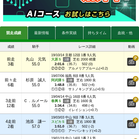
競走成績
最新情報
条件実績
持ちタイム
血統・他
成績
騎手
レース詳細
動画
19/10/14 京都 12頭 1番 9人気
前走
丸山 元気
大原Ｓ
芝右 2000 稍重
3着
55.0
2:01.6
（
35.7
）
502 (0)
②②②②
アルメリアブルーム(+0.2)
19/07/06 福島 8頭 8番 5人気
前々走
杉原 誠人
阿武隈Ｓ
芝右 1800 良
6着
55.0
1:48.8
（
35.8
）
502 (+4)
①①②④
サトノキングダム(+0.5)
19/04/14 中山 16頭 6番 6人気
3走前
Ｃ．ルメール
春興Ｓ
芝右 1600 良
12着
55.0
1:34.4
（
34.8
）
498 (-4)
①②②
イレイション(+0.7)
19/03/03 中山 9頭 7番 3人気
4走前
池添 謙一
スピカＳ
芝右 1800 重
2着
57.0
1:51.0
（
36.7
）
502 (-2)
①①①①
アーバンキッド(+0.2)
19/01/19 中山 14頭 1番 7人気