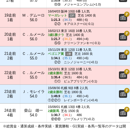
17着
57.0
1:33.8
（
35.3
）
488 (0)
⑪⑨
メジャーエンブレム(+1.0)
16/04/03 阪神 10頭 6番 1人気
19走前
Ｍ．デムーロ
マーガレット
芝右 1400 良
1着
56.0
1:21.3
（
34.3
）
488 (-6)
②②
キアロスクーロ(-0.1)
16/02/13 東京 16頭 16番 1人気
20走前
Ｃ．ルメール
3歳1勝クラ
芝左 1400 良
1着
56.0
1:21.7
（
34.2
）
494 (+4)
⑤⑤
クリーンファンキー(-0.1)
15/11/29 東京 12頭 11番 3人気
21走前
Ｃ．ルメール
ベゴニア賞
芝左 1600 良
2着
55.0
1:34.1
（
35.1
）
490 (+6)
②②
ニシノジャーニー(+0.1)
15/10/31 東京 12頭 10番 1人気
22走前
Ｃ．ルメール
2歳未勝利
芝左 1600 良
1着
55.0
1:35.4
（
34.5
）
484 (-6)
①①
ピュアブリリアン(-0.1)
15/08/30 札幌 9頭 8番 2人気
23走前
Ｊ．モレイラ
2歳未勝利
芝右 1800 良
2着
54.0
1:49.9
（
36.1
）
490 (+4)
①②②①
レインボーライン(+0.4)
15/08/01 札幌 13頭 4番 2人気
24走前
柴山 雄一
2歳新馬
芝右 1500 良
4着
54.0
1:30.7
（
34.1
）
486
⑫⑫⑫
ジープルメリア(+0.2)
※総賞金・通算成績・条件実績・重賞勝鞍・G1実績・各馬一覧等のデータは開