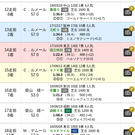
18/03/18 中山 12頭 1番 4人気
12走前
Ｃ．ルメール
幕張Ｓ
芝右 1600 良
8着
57.0
1:35.0
（
35.5
）
506 (+18)
②⑥⑦
ゴールドサーベラス(+0.7)
17/12/17 阪神 17頭 10番 3人気
13走前
Ｃ．ルメール
元町Ｓ
芝右 1600 良
2着
57.0
1:34.0
（
34.4
）
488 (0)
②②
ミエノサクシード(+0.2)
17/10/28 東京 14頭 7番 1人気
14走前
Ｃ．ルメール
国立特別
芝左 1400 良
1着
57.0
1:22.4
（
34.1
）
488 (+12)
①①
ペルソナリテ(0.0)
17/08/12 札幌 14頭 12番 5人気
15走前
Ｃ．ルメール
ＳＴＶ賞
芝右 1500 重
3着
57.0
1:30.3
（
35.9
）
476 (-24)
④⑥⑤
ツーエムマイスター(+0.1)
16/08/28 新潟 10頭 10番 1人気
16走前
柴山 雄一
朱鷺Ｓ
芝左 1400 良
7着
53.0
1:21.2
（
35.1
）
500 (+8)
④④
ペイシャフェリス(+0.8)
16/06/19 函館 16頭 8番 8人気
17走前
柴山 雄一
函館ＳＳ
芝右 1200 良
8着
52.0
1:08.4
（
34.2
）
492 (+4)
⑨⑨
ソルヴェイグ(+0.6)
16/05/08 東京 18頭 6番 4人気
18走前
Ｍ．デムーロ
ＮＨＫマイル
芝左 1600 良