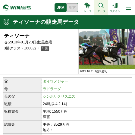
JRA
地方
レース
データ
ログイン
ティソーナの競走馬データ
ティソーナ
セ(2013年01月20日生)黒鹿毛
3勝クラス・1600万下
2015.10.31 2歳未勝利
2015.10.31 2歳未勝利
父
ダイワメジャー
母
ラドラーダ
母の父
シンボリクリスエス
戦績
24戦 [4 4 2 14]
収得賞金
平地: 1550万円
障害: -
総賞金
中央：8529万円
地方：-