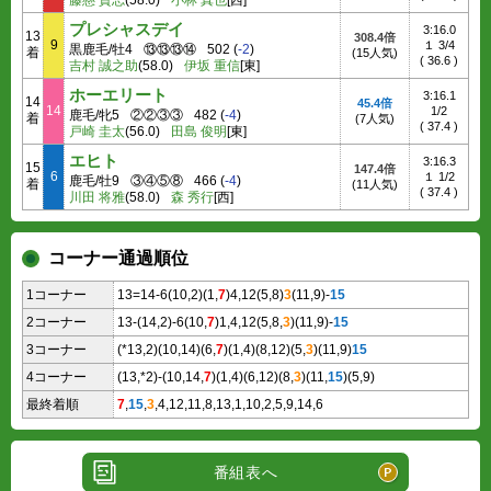
藤懸 貴志
(58.0)
小林 真也
[西]
プレシャスデイ
3:16.0
13
308.4倍
9
１ 3/4
黒鹿毛/牡4
⑬⑬⑬⑭
502
(
-2
)
着
(15人気)
(
36.6
)
吉村 誠之助
(58.0)
伊坂 重信
[東]
ホーエリート
3:16.1
14
45.4倍
14
1/2
鹿毛/牝5
②②③③
482
(
-4
)
着
(7人気)
(
37.4
)
戸崎 圭太
(56.0)
田島 俊明
[東]
エヒト
3:16.3
15
147.4倍
6
１ 1/2
鹿毛/牡9
③④⑤⑧
466
(
-4
)
着
(11人気)
(
37.4
)
川田 将雅
(58.0)
森 秀行
[西]
コーナー通過順位
1コーナー
13=14-6(10,2)(1,
7
)4,12(5,8)
3
(11,9)-
15
2コーナー
13-(14,2)-6(10,
7
)1,4,12(5,8,
3
)(11,9)-
15
3コーナー
(*13,2)(10,14)(6,
7
)(1,4)(8,12)(5,
3
)(11,9)
15
4コーナー
(13,*2)-(10,14,
7
)(1,4)(6,12)(8,
3
)(11,
15
)(5,9)
最終着順
7
,
15
,
3
,4,12,11,8,13,1,10,2,5,9,14,6
番組表へ