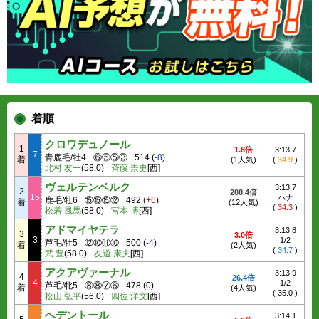
着順
クロワデュノール
1
1.8倍
3:13.7
7
青鹿毛/牡4
⑥⑤⑤③
514
(
-8
)
着
(1人気)
(
34.9
)
北村 友一
(58.0)
斉藤 崇史
[西]
ヴェルテンベルク
3:13.7
2
208.4倍
15
ハナ
鹿毛/牡6
⑮⑮⑮⑫
492
(
+6
)
着
(12人気)
(
34.3
)
松若 風馬
(58.0)
宮本 博
[西]
アドマイヤテラ
3:13.8
3
3.0倍
3
1/2
芦毛/牡5
⑫⑩⑪⑩
500
(
-4
)
着
(2人気)
(
34.7
)
武 豊
(58.0)
友道 康夫
[西]
アクアヴァーナル
3:13.9
4
26.4倍
4
1/2
芦毛/牝5
⑧⑧⑦⑥
478
(
0
)
着
(4人気)
(
35.0
)
松山 弘平
(56.0)
四位 洋文
[西]
ヘデントール
3:14.1