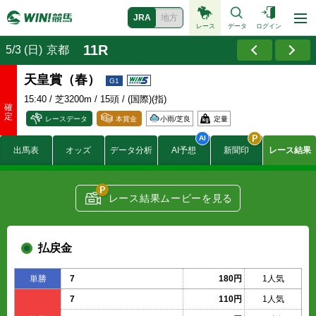
JRA
地方
レース
データ
ログイン
11R
5/3 (日)
京都
天皇賞（春）
15:40
/ 芝3200m / 15頭 / (国際)(指)
レースデータ
本賞金
小雨/
芝良
定量
30000
出馬表
オッズ
データ分析
AI予想
新聞印
レース結果
12000
賞金
7500
(万円)
4500
3000
レース結果ムービーを見る
319.2
付加賞金
91.2
(万円)
45.6
払戻金
単勝
7
180円
1人気
7
110円
1人気