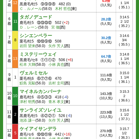
5
5.0倍
12
１ 1/4
黒鹿毛/牡5
⑨⑨⑨⑧
482
(
0
)
着
(3人気)
(
35.1
)
Ｃ．ルメール
(58.0)
木村 哲也
[東]
タガノデュード
3:14.5
6
28.2倍
11
２ 1/2
鹿毛/牡5
⑬⑬⑬⑫
502
(
+2
)
着
(5人気)
(
35.2
)
Ｄ．レーン
(58.0)
宮 徹
[西]
シンエンペラー
3:14.6
7
30.2倍
8
3/4
栗毛/牡5
⑩⑩⑨⑩
508
着
(6人気)
(
35.5
)
岩田 望来
(58.0)
矢作 芳人
[西]
ミステリーウェイ
3:14.8
8
64.7倍
13
１ 1/4
黒鹿毛/セ8
①①①②
506
(
+6
)
着
(8人気)
(
36.5
)
松本 大輝
(58.0)
小林 真也
[西]
ヴェルミセル
3:15.0
9
111.6倍
1
１ 1/4
栗毛/牝6
⑥⑦⑦⑥
470
着
(9人気)
(
36.1
)
鮫島 克駿
(56.0)
吉村 圭司
[西]
マイネルカンパーナ
3:15.3
10
143.3倍
10
２
鹿毛/牡6
④⑤③③
418
(
-4
)
着
(10人気)
(
36.6
)
津村 明秀
(58.0)
青木 孝文
[東]
サンライズソレイユ
3:15.6
11
223.9倍
2
１ 1/2
黒鹿毛/牡5
④②②①
526
(
-6
)
着
(13人気)
(
37.3
)
池添 謙一
(58.0)
矢作 芳人
[西]
ケイアイサンデラ
3:15.7
12
270.9倍
5
1/2
鹿毛/セ6
⑩⑩⑪⑭
442
(
+16
)
着
(14人気)
(
36.3
)