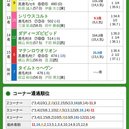
12
115.1倍
9
１ 1/4
黒鹿毛/セ6
⑮⑫⑪
480
(
0
)
着
(14人気)
(
35.6
)
杉原 誠人
(57.0)
伊藤 大士
[東]
シリウスコルト
1:34.8
13
9.1倍
15
1/2
鹿毛/牡5
⑦③④
502
(
-6
)
着
(5人気)
(
36.7
)
三浦 皇成
(58.0)
田中 勝春
[東]
ダディーズビビッド
1:35.0
14
154.2倍
12
１ 1/4
鹿毛/牡8
⑦⑩⑬
514
(
-8
)
着
(15人気)
(
36.1
)
横山 和生
(57.5)
千田 輝彦
[西]
マテンロウオリオン
1:35.4
15
25.0倍
6
２ 1/2
黒鹿毛/牡7
⑫④⑤
474
(
-18
)
着
(13人気)
(
37.1
)
横山 典弘
(56.0)
昆 貢
[西]
タイムトゥヘヴン
除
7
---.-倍
鹿毛/牡8
476
(
-8
)
外
田辺 裕信
(56.0)
戸田 博文
[東]
コーナー通過順位
2コーナー
(*3,4)10(1,2,
8
)(12,15)5(13,
16
)(6,14)-
11
,9
3コーナー
(*3,4)15(6,1,10)2,
8
,5(13,12)(9,
16
,14)-
11
4コーナー
(*3,4)1,15(6,2)10(5,
8
)13(9,
16
)-12(
11
,14)
最終着順
11
,
16
,
8
,2,13,5,1,3,4,10,14,9,15,12,6