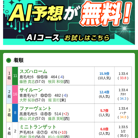
着順
スズハローム
1
15.9倍
1:33.4
11
鹿毛/牡6
⑭⑮⑭
464
(
-4
)
着
(10人気)
(
33.8
)
藤懸 貴志
(57.0)
牧田 和弥
[西]
サイルーン
1:33.4
2
12.4倍
16
ｱﾀﾏ
青鹿毛/セ7
⑩⑫⑪
482
(
-6
)
着
(6人気)
(
34.3
)
大野 拓弥
(57.0)
堀 宣行
[東]
ファーヴェント
1:33.4
3
5.7倍
8
ハナ
黒鹿毛/牡5
④⑧⑧
514
(
+2
)
着
(1人気)
(
34.8
)
横山 武史
(57.0)
藤原 英昭
[西]
ミニトランザット
1:33.5
4
6.0倍
2
1/2
芦毛/牡4
④⑦⑤
476
(
+10
)
着
(2人気)
(
35.0
)
西村 淳也
(56.0)
杉山 佳明
[西]