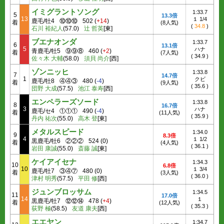
イミグラントソング
1:33.7
5
13.3倍
13
１ 1/4
鹿毛/牡4
⑩⑩⑩
502
(
+14
)
着
(8人気)
(
34.8
)
石川 裕紀人
(57.0)
辻 哲英
[東]
ブエナオンダ
1:33.7
6
13.1倍
5
ハナ
青鹿毛/牡5
⑨⑨⑧
460
(
+2
)
着
(7人気)
(
34.9
)
佐々木 大輔
(58.0)
須貝 尚介
[西]
ゾンニッヒ
1:33.8
7
14.7倍
1
クビ
鹿毛/牡8
④④③
480
(
-4
)
着
(9人気)
(
35.6
)
団野 大成
(57.5)
池江 泰寿
[西]
エンペラーズソード
1:33.8
8
16.7倍
3
ハナ
鹿毛/セ4
①①①
490
(
-4
)
着
(11人気)
(
35.9
)
丹内 祐次
(55.0)
高木 登
[東]
メタルスピード
1:34.0
9
8.3倍
4
１ 1/2
黒鹿毛/牡6
②②②
524
(
0
)
着
(4人気)
(
36.1
)
岩田 康誠
(55.0)
斎藤 誠
[東]
ケイアイセナ
1:34.3
10
6.8倍
10
１ 3/4
鹿毛/牡7
③④⑦
480
(
0
)
着
(3人気)
(
36.0
)
津村 明秀
(57.5)
平田 修
[西]
ジュンブロッサム
1:34.5
11
17.0倍
14
１
黒鹿毛/牡7
⑫⑫⑭
478
(
+4
)
着
(12人気)
(
35.3
)
荻野 極
(58.5)
友道 康夫
[西]
エエヤン
1:34.7