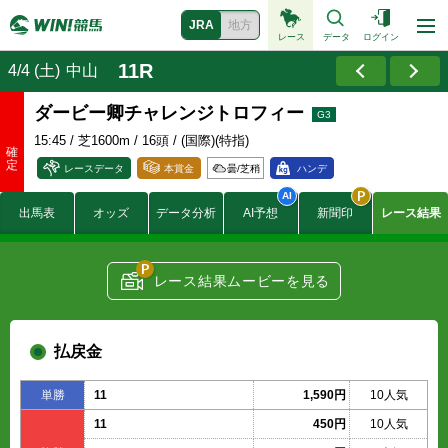
JRA
地方
レース
データ
ログイン
11R
4/4 (土)
中山
ダービー卿チャレンジトロフィー
15:45
/ 芝1600m / 16頭 / (国際)(特指)
レースデータ
本賞金
曇/
芝稍
ハンデ
4100
出馬表
オッズ
データ分析
AI予想
新聞印
レース結果
1600
賞金
1000
(万円)
620
410
レース結果ムービーを見る
56.7
付加賞金
16.2
(万円)
8.1
払戻金
単勝
11
1,590円
10人気
11
450円
10人気