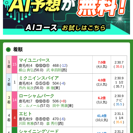
着順
マイユニバース
1
7.0倍
2:30.7
15
鹿毛/牡4
⑩⑩⑬⑪
468
(
-12
)
着
(4人気)
(
35.0
)
横山 典弘
(56.0)
武 幸四郎
[西]
ミクニインスパイア
2:30.9
2
4.0倍
1
１ 1/2
鹿毛/牡4
⑤⑤⑤⑥
504
(
-4
)
着
(2人気)
(
35.7
)
丹内 祐次
(56.0)
林 徹
[東]
ローシャムパーク
2:30.9
3
6.2倍
14
クビ
鹿毛/牡7
⑩⑩⑧⑥
506
(
+8
)
着
(3人気)
(
35.5
)
Ｃ．ルメール
(57.0)
田中 博康
[東]
エヒト
2:31.1
4
41.4倍
4
１ 1/4
鹿毛/牡9
⑧⑧⑫⑫
470
(
-6
)
着
(10人気)
(
35.6
)
川田 将雅
(57.0)
森 秀行
[西]
シャイニングソード
2:31.2