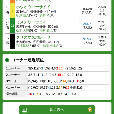
荻野 極
(57.0)
本田 優
[西]
ホウオウノーサイド
2:33.0
13
352.9倍
8
1/2
栗毛/牡7
⑭⑮⑮⑬
484
(
-4
)
着
(15人気)
(
36.8
)
杉原 誠人
(57.0)
奥村 武
[東]
ミステリーウェイ
2:33.1
14
24.5倍
11
クビ
黒鹿毛/セ8
②③⑬⑬
500
(
0
)
着
(7人気)
(
37.4
)
松本 大輝
(58.0)
小林 真也
[西]
クリスマスパレード
2:35.3
15
38.9倍
3
大差
青鹿毛/牝5
①①⑧⑮
462
(
-2
)
着
(9人気)
(
40.0
)
石川 裕紀人
(55.0)
加藤 士津八
[東]
コーナー通過順位
1コーナー
3(5,11)7-(
1
,13)2,4,6(
15
,
14
)(9,10)(8,12)
2コーナー
3,5(7,11)(
1
,13)-2,4,6(
15
,
14
)(9,10)-12-8
3コーナー
(5,*6)(7,13)(
1
,10,12)(3,2,
14
,9)4(11,
15
)-8
4コーナー
(*5,6)(7,10,12)(
1
,13,2,
14
,9)
15
,4-(8,11)3
最終着順
15
,
1
,
14
,4,10,9,7,12,2,5,6,13,8,11,3
番組表へ