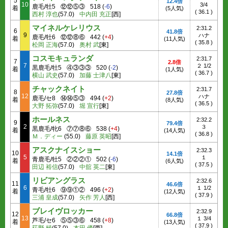
5
12.4倍
10
3/4
鹿毛/牡5
⑫⑫⑤③
518
(
-6
)
着
(5人気)
(
36.1
)
西村 淳也
(57.0)
中内田 充正
[西]
マイネルケレリウス
2:31.2
6
41.8倍
9
ハナ
鹿毛/牡6
⑫⑫⑧⑥
442
(
+4
)
着
(11人気)
(
35.8
)
松岡 正海
(57.0)
奥村 武
[東]
コスモキュランダ
2:31.7
7
2.8倍
7
２ 1/2
黒鹿毛/牡5
④③③③
520
(
-2
)
着
(1人気)
(
36.7
)
横山 武史
(57.0)
加藤 士津八
[東]
チャックネイト
2:31.7
8
27.8倍
12
ハナ
鹿毛/セ8
⑭⑭⑤③
494
(
+2
)
着
(8人気)
(
36.5
)
大野 拓弥
(57.0)
堀 宣行
[東]
ホールネス
2:32.2
9
79.4倍
2
３
黒鹿毛/牝6
⑦⑦⑧⑥
538
(
+4
)
着
(14人気)
(
36.8
)
Ｍ．ディー
(55.0)
藤原 英昭
[西]
アスクナイスショー
2:32.3
10
14.1倍
5
１
青鹿毛/牡5
②②②①
502
(
-6
)
着
(6人気)
(
37.5
)
田辺 裕信
(57.0)
中舘 英二
[東]
リビアングラス
2:32.6
11
46.6倍
6
１ 1/2
青毛/牡6
⑨⑨①②
496
(
+2
)
着
(12人気)
(
37.9
)
三浦 皇成
(57.0)
矢作 芳人
[西]
ブレイヴロッカー
2:32.9
12
66.8倍
13
１ 3/4
芦毛/セ6
⑤⑤③⑥
458
(
+8
)
着
(13人気)
(
37.9
)