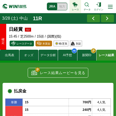
JRA
地方
レース
データ
ログイン
11R
3/28 (土)
中山
日経賞
15:45
/ 芝2500m / 15頭 / (国際)(指)
レースデータ
本賞金
晴/
芝良
別定
6700
出馬表
オッズ
データ分析
AI予想
新聞印
レース結果
2700
賞金
1700
(万円)
1000
670
レース結果ムービーを見る
106.4
付加賞金
30.4
(万円)
15.2
払戻金
単勝
15
700円
4人気
15
240円
4人気