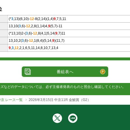
位
(*
3
,13)(6,10)-
12
-8(2,14)(1,4)
9
,7,5,11
13,10(
3
,6)-
12
,2,8(1,14)4,
9
(5,7)-11
(*13,10)2-(
3
,6)-
12
,8(4,1)5,14(
9
,7)11
13,10,2(
3
,6)-
12
,1(8,4)(5,14,
9
)(11,7)
9
,
3
,
12
,2,1,6,5,11,14,8,10,7,13,4
番組表へ
ッズなどのデータについては、必ず主催者発表のものと照合し確認してください。
 中京 レース一覧
2026年3月15日 中京11R 金鯱賞（G2）