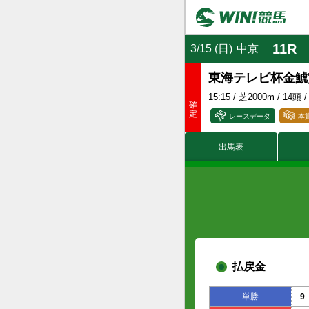
11R
3/15 (日)
中京
東海テレビ杯金
15:15
/ 芝2000m / 14頭 /
レースデータ
本
出馬表
賞金
(万円)
付加賞金
(万円)
払戻金
単勝
9