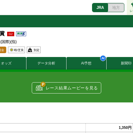
JRA
地方
レ
鯱賞
 (国際)(指)
賞金
晴/
芝良
別定
6700
オッズ
データ分析
AI予想
新聞印
2700
1700
1000
670
98
レース結果ムービーを見る
28
14
1,350円