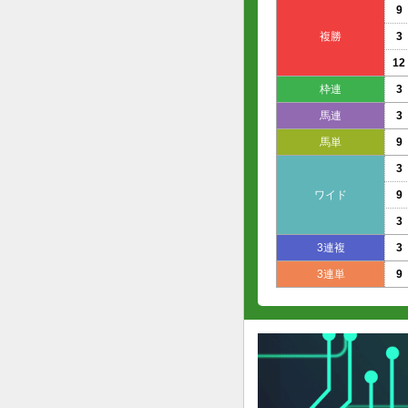
9
複勝
3
12
枠連
3
馬連
3
馬単
9
3
ワイド
9
3
3連複
3
3連単
9