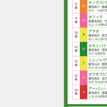
キングズパ
8
11
鹿毛/牡7
⑭
着
菊沢 一樹
(57.0
サフィラ
9
14
黒鹿毛/牝5
着
丸山 元気
(55.0
アラタ
10
8
鹿毛/牡9
⑥
着
横山 典弘
(57.0
セキトバイ
11
10
鹿毛/牝5
③
着
浜中 俊
(55.0)
ニシノレヴ
12
7
栗毛/セ6
⑫
着
野中 悠太郎
(5
ホウオウビ
12
13
鹿毛/牡6
②
着
岩田 望来
(57.0
アーバンシ
14
4
栗毛/牡5
⑨
着
三浦 皇成
(58.0