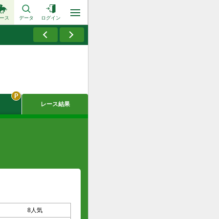
ース
データ
ログイン
レース結果
8人気