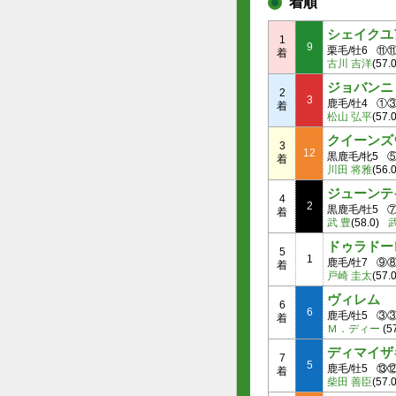
着順
シェイクユ
1
9
栗毛/牡6
⑪
着
古川 吉洋
(57.0
ジョバンニ
2
3
鹿毛/牡4
①
着
松山 弘平
(57.0
クイーンズ
3
12
黒鹿毛/牝5
着
川田 将雅
(56.0
ジューンテ
4
2
黒鹿毛/牡5
着
武 豊
(58.0)
ドゥラドー
5
1
鹿毛/牡7
⑨
着
戸崎 圭太
(57.0
ヴィレム
6
6
鹿毛/牡5
③
着
Ｍ．ディー
(5
ディマイザ
7
5
鹿毛/牡5
⑬
着
柴田 善臣
(57.0