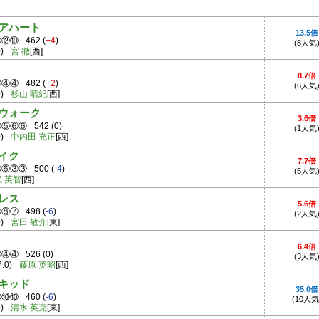
アハート
13.5倍
⑪⑫⑩
462
(
+4
)
(8人気
)
宮 徹
[西]
8.7倍
③④④
482
(
+2
)
(6人気
)
杉山 晴紀
[西]
ウォーク
3.6倍
⑤⑤⑥⑥
542
(
0
)
(1人気
)
中内田 充正
[西]
イク
7.7倍
⑦⑥③③
500
(
-4
)
(5人気
武 英智
[西]
レス
5.6倍
⑧⑧⑦
498
(
-6
)
(2人気
)
宮田 敬介
[東]
6.4倍
③④④
526
(
0
)
(3人気
7.0)
藤原 英昭
[西]
キッド
35.0倍
⑫⑩⑩
460
(
-6
)
(10人気
)
清水 英克
[東]