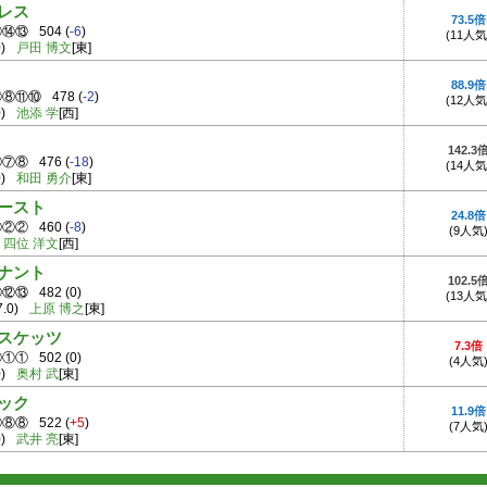
レス
73.5倍
⑭⑭⑬
504
(
-6
)
(11人気
)
戸田 博文
[東]
88.9倍
⑦⑧⑪⑩
478
(
-2
)
(12人気
)
池添 学
[西]
142.3
⑦⑦⑧
476
(
-18
)
(14人気
)
和田 勇介
[東]
ースト
24.8倍
②②②
460
(
-8
)
(9人気
四位 洋文
[西]
ナント
102.5
⑫⑫⑬
482
(
0
)
(13人気
7.0)
上原 博之
[東]
スケッツ
7.3倍
①①①
502
(
0
)
(4人気
)
奥村 武
[東]
ック
11.9倍
⑩⑧⑧
522
(
+5
)
(7人気
)
武井 亮
[東]