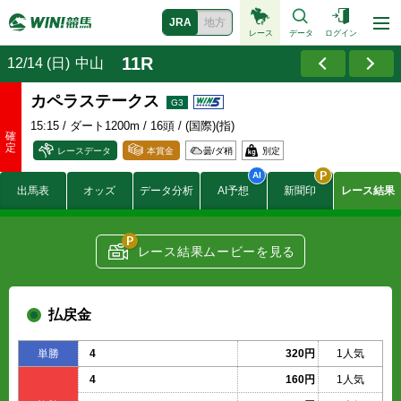
JRA
地方
レース
データ
ログイン
11R
12/14 (日)
中山
カペラステークス
15:15
/ ダート1200m / 16頭 / (国際)(指)
レースデータ
本賞金
曇/
ダ稍
別定
3800
出馬表
オッズ
データ分析
AI予想
新聞印
レース結果
1500
賞金
950
(万円)
570
380
レース結果ムービーを見る
58.1
付加賞金
16.6
(万円)
8.3
払戻金
単勝
4
320円
1人気
4
160円
1人気