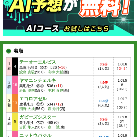
着順
テーオーエルビス
1
3.2倍
1:08.6
4
黒鹿毛/牡3
⑩⑦
526
(
+16
)
着
(1人気)
(
34.8
)
鮫島 克駿
(56.0)
高柳 大輔
[西]
ヤマニンチェルキ
1:09.5
2
4.9倍
16
５
栗毛/牡3
⑧⑩
536
(
+11
)
着
(2人気)
(
36.0
)
岩田 望来
(58.0)
中村 直也
[西]
エコロアゼル
1:09.7
3
15.0倍
13
１
鹿毛/牡3
③①
534
(
+12
)
着
(6人気)
(
36.7
)
団野 大成
(56.0)
森 秀行
[西]
ガビーズシスター
1:09.8
4
6.2倍
9
3/4
栗毛/牝4
⑦⑦
468
(
0
)
着
(3人気)
(
36.4
)
吉田 隼人
(56.0)
森 一誠
[東]
ニットウバジル
1:09.9