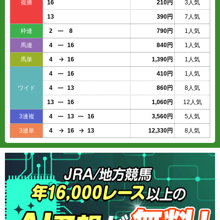
複勝
16
210円
3人気
13
390円
7人気
枠連
2
8
790円
1人気
馬連
4
16
840円
1人気
馬単
4
16
1,390円
1人気
4
16
410円
1人気
ワイド
4
13
860円
8人気
13
16
1,060円
12人気
3連複
4
13
16
3,560円
5人気
3連単
4
16
13
12,330円
8人気