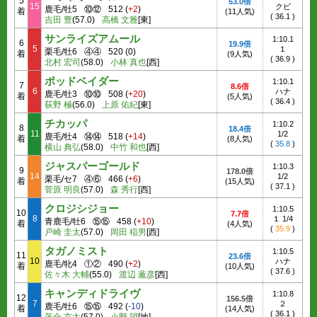
5
53.0倍
15
クビ
鹿毛/牡5
⑩⑫
512
(
+2
)
着
(11人気)
(
36.1
)
吉田 豊
(57.0)
高橋 文雅
[東]
サンライズアムール
1:10.1
6
19.9倍
5
１
栗毛/牡6
④④
520
(
0
)
着
(9人気)
(
36.9
)
北村 宏司
(58.0)
小林 真也
[西]
ポッドベイダー
1:10.1
7
8.6倍
6
ハナ
鹿毛/牡3
⑩⑩
508
(
+20
)
着
(5人気)
(
36.4
)
荻野 極
(56.0)
上原 佑紀
[東]
チカッパ
1:10.2
8
18.4倍
11
1/2
鹿毛/牡4
⑭⑭
518
(
+14
)
着
(8人気)
(
35.8
)
横山 典弘
(58.0)
中竹 和也
[西]
ジャスパーゴールド
1:10.3
9
178.0倍
14
1/2
栗毛/セ7
④⑥
466
(
+6
)
着
(15人気)
(
37.1
)
菅原 明良
(57.0)
森 秀行
[西]
クロジシジョー
1:10.5
10
7.7倍
8
１ 1/4
青鹿毛/牡6
⑮⑮
458
(
+10
)
着
(4人気)
(
35.9
)
戸崎 圭太
(57.0)
岡田 稲男
[西]
タガノミスト
1:10.5
11
23.6倍
10
ハナ
鹿毛/牝4
①②
490
(
+2
)
着
(10人気)
(
37.6
)
佐々木 大輔
(55.0)
渡辺 薫彦
[西]
キャンディドライヴ
1:10.8
12
156.5倍
7
２
鹿毛/牡6
⑮⑮
492
(
-10
)
着
(14人気)
(
36.1
)