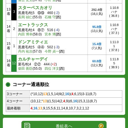
落合 玄太
(57.0)
小野 望
[地]
スターペスカオリ
1:10.8
13
292.4倍
3
ハナ
黒鹿毛/牝5
⑬⑬
460
(
-2
)
着
(16人気)
(
36.8
)
長岡 禎仁
(55.0)
石橋 守
[西]
エートラックス
1:10.8
14
95.8倍
2
ハナ
黒鹿毛/牡4
⑧⑦
516
(
-4
)
着
(13人気)
(
37.3
)
内田 博幸
(58.0)
宮本 博
[西]
ドンアミティエ
1:11.0
15
15.4倍
1
１
黒鹿毛/牡5
④④
502
(
-3
)
着
(7人気)
(
37.8
)
丹内 祐次
(57.0)
今野 貞一
[西]
カルチャーデイ
1:11.8
16
60.8倍
12
５
栗毛/牝4
②②
444
(
+2
)
着
(12人気)
(
38.9
)
柴田 善臣
(55.0)
四位 洋文
[西]
コーナー通過順位
3コーナー
(*10,12)
13
(1,5,14)9(2,
16
)(
4
,6,15)3-11(8,7)
4コーナー
(10,12,*
13
)(1,5)14(2,
4
,9)(6,
16
)15,3,11(8,7)
最終着順
4
,
16
,
13
,9,15,5,6,11,14,8,10,7,3,2,1,12
番組表へ