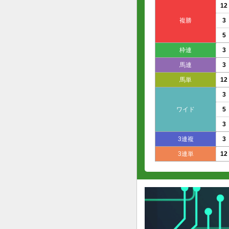
12
複勝
3
5
枠連
3
馬連
3
馬単
12
3
ワイド
5
3
3連複
3
3連単
12