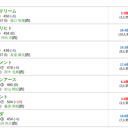
ドリーム
2.3
⑨
450
(
-8
)
(1人気
57.0)
坂口 智康
[西]
リヒト
28.4
⑨
458
(
0
)
(10人
河内 洋
[西]
19.3
②
438
(
-4
)
(8人気
57.0)
友道 康夫
[西]
メント
17.6
⑧⑦
478
(
-8
)
(6人気
)
田中 克典
[西]
ンアース
6.1
④③
480
(
0
)
(3人気
)
杉山 晴紀
[西]
ント
3.4
⑦⑦
504
(
+10
)
(2人気
)
藤原 英昭
[西]
ダ
18.8
③③
454
(
-4
)
(7人気
須貝 尚介
[西]