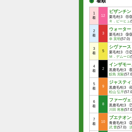
着順
ビザンチン
1
12
栗毛/牡3
⑪
着
Ｒ．ピーヒュ
(
ウォーター
2
3
栗毛/牡3
⑨
着
幸 英明
(57.0)
シヴァース
3
5
栗毛/牡3
①
着
Ｍ．デムーロ
(
インザモー
4
2
黒鹿毛/牡3
着
鮫島 克駿
(57.0
ジャスティ
5
9
黒鹿毛/牡3
着
松山 弘平
(57.0
ファーヴェ
6
8
黒鹿毛/牡3
着
川田 将雅
(57.0
ブエナオン
7
10
青鹿毛/牡3
着
武 豊
(57.0)