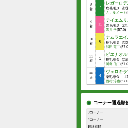
レガーロデ
8
7
鹿毛/牡3
④
着
Ａ．ルメート
(
テイエムリ
9
11
栗毛/牡3
②
着
酒井 学
(57.0)
ナムラエイ
10
6
鹿毛/牡3
④
着
和田 竜二
(57.0
ピエナオル
11
1
鹿毛/牡3
⑫
着
川島 信二
(57.0
ヴェロキラ
中
4
栗毛/牡3
4
止
西村 淳也
(57.0
コーナー通過順
3コーナー
4コーナー
最終着順