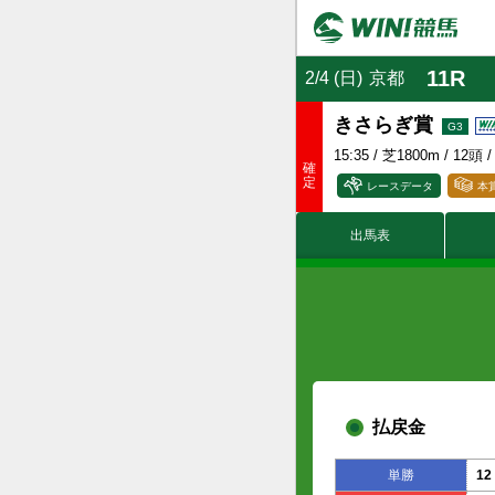
11R
2/4 (日)
京都
きさらぎ賞
15:35
/ 芝1800m / 12頭 
レースデータ
本
出馬表
賞金
(万円)
付加賞金
(万円)
払戻金
単勝
12