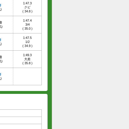
1:47.3
倍
クビ
)
(
34.8
)
1:47.4
9倍
3/4
気)
(
35.0
)
1:47.5
倍
1/2
)
(
34.9
)
1:49.3
8倍
大差
気)
(
35.8
)
倍
)