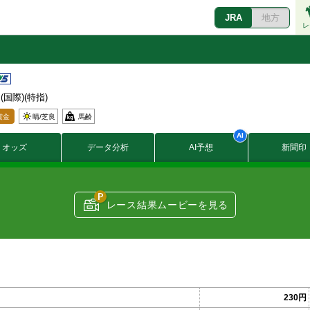
JRA
地方
レ
/ (国際)(特指)
賞金
晴/
芝良
馬齢
4100
オッズ
データ分析
AI予想
新聞印
1600
1000
620
410
42
レース結果ムービーを見る
12
6
230円