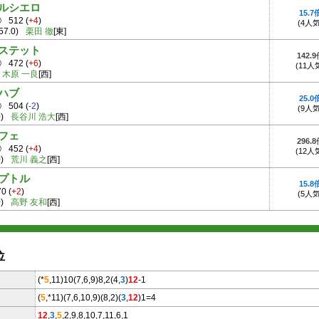
ルシエロ
15.7
③
512
(
+4
)
(4人気
57.0)
栗田 徹
[東]
ステット
142.
①
472
(
+6
)
(11人
木原 一良
[西]
ハブ
25.0
③
504
(
-2
)
(9人気
)
長谷川 浩大
[西]
フェ
296.
⑪
452
(
+4
)
(12人
)
荒川 義之
[西]
プトル
15.8
70
(
+2
)
(5人気
)
高野 友和
[西]
位
(*
5
,11)10(7,6,9)8,2(4,
3
)
12
-1
(
5
,*11)(7,6,10,9)(8,2)(
3
,
12
)1=4
12
,
3
,
5
,2,9,8,10,7,11,6,1