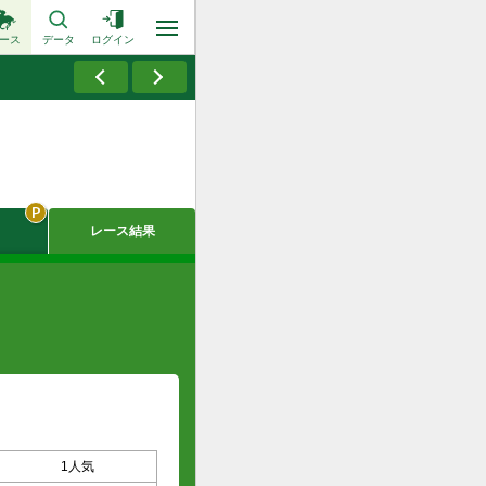
ース
データ
ログイン
レース結果
1人気