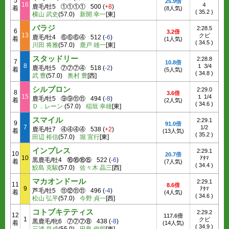
5
25.9倍
16
４
鹿毛/牡5
①①①①
500
(
+8
)
着
(8人気)
(
35.2
)
横山 武史
(57.0)
新開 幸一
[東]
バラジ
2:28.5
6
3.2倍
13
クビ
鹿毛/牡4
⑥⑥⑥④
512
(
-6
)
着
(1人気)
(
34.5
)
川田 将雅
(57.0)
鹿戸 雄一
[東]
スタッドリー
2:28.8
7
10.8倍
8
１ 3/4
鹿毛/牡5
⑦⑦⑦④
518
(
-2
)
着
(5人気)
(
34.8
)
武 豊
(57.0)
奥村 豊
[西]
シルブロン
2:29.0
8
3.6倍
15
１ 1/4
鹿毛/牡5
⑨⑨⑪⑪
494
(
-8
)
着
(2人気)
(
34.6
)
Ｄ．レーン
(57.0)
稲垣 幸雄
[東]
スマイル
2:29.1
9
91.0倍
7
1/2
鹿毛/牡7
④④④④
538
(
+2
)
着
(13人気)
(
35.2
)
田辺 裕信
(57.0)
堀 宣行
[東]
インプレス
2:29.1
10
20.7倍
10
ｱﾀﾏ
黒鹿毛/牡4
⑯⑯⑯⑮
522
(
-6
)
着
(7人気)
(
34.4
)
鮫島 克駿
(57.0)
佐々木 晶三
[西]
マカオンドール
2:29.1
11
8.6倍
9
ｱﾀﾏ
芦毛/牡5
⑪⑫⑪⑪
496
(
-4
)
着
(4人気)
(
34.6
)
松山 弘平
(57.0)
今野 貞一
[西]
コトブキテティス
2:29.2
12
117.6倍
1
クビ
黒鹿毛/牝6
⑦⑦⑦⑧
438
(
-8
)
着
(14人気)
(
34.9
)