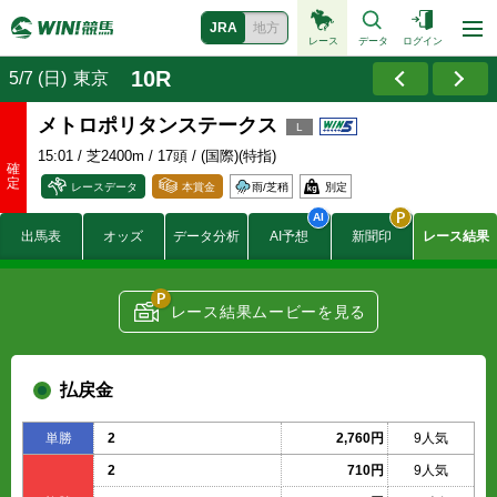
JRA
地方
レース
データ
ログイン
10R
5/7 (日)
東京
メトロポリタンステークス
15:01
/ 芝2400m / 17頭 / (国際)(特指)
レースデータ
本賞金
雨/
芝稍
別定
2800
出馬表
オッズ
データ分析
AI予想
新聞印
レース結果
1100
賞金
700
(万円)
420
280
レース結果ムービーを見る
37.1
付加賞金
10.6
(万円)
5.3
払戻金
単勝
2
2,760円
9人気
2
710円
9人気