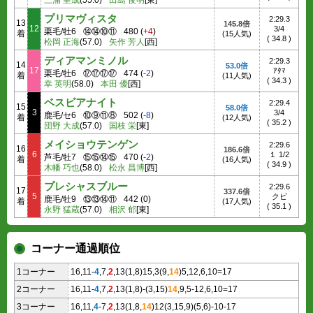
三浦 皇成
(55.0)
田島 俊明
[東]
プリマヴィスタ
2:29.3
13
145.8倍
12
3/4
栗毛/牡6
⑭⑭⑩⑪
480
(
+4
)
着
(15人気)
(
34.8
)
松岡 正海
(57.0)
矢作 芳人
[西]
ディアマンミノル
2:29.3
14
53.0倍
17
ｱﾀﾏ
栗毛/牡6
⑰⑰⑰⑰
474
(
-2
)
着
(11人気)
(
34.3
)
幸 英明
(58.0)
本田 優
[西]
ベスビアナイト
2:29.4
15
58.0倍
3
3/4
鹿毛/セ6
⑩⑨⑪⑧
502
(
-8
)
着
(12人気)
(
35.2
)
団野 大成
(57.0)
国枝 栄
[東]
メイショウテンゲン
2:29.6
16
186.6倍
6
１ 1/2
芦毛/牡7
⑮⑮⑭⑮
470
(
-2
)
着
(16人気)
(
34.9
)
木幡 巧也
(58.0)
松永 昌博
[西]
プレシャスブルー
2:29.6
17
337.6倍
5
クビ
鹿毛/牡9
⑬⑬⑭⑪
442
(
0
)
着
(17人気)
(
35.1
)
永野 猛蔵
(57.0)
相沢 郁
[東]
コーナー通過順位
1コーナー
16,11-
4
,7,
2
,13(1,8)15,3(9,
14
)5,12,6,10=17
2コーナー
16,11-
4
,7,
2
,13(1,8)-(3,15)
14
,9,5-12,6,10=17
3コーナー
16,11,
4
-7,
2
,13(1,8,
14
)12(3,15,9)(5,6)-10-17