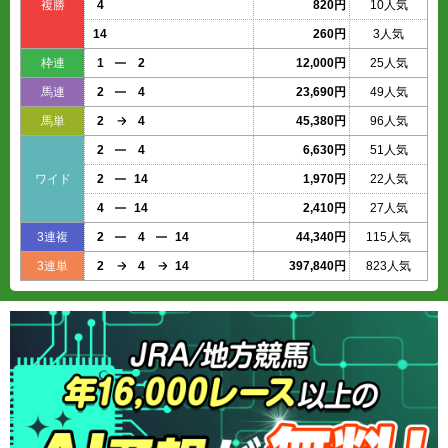
複勝
4
820円
10人気
14
260円
3人気
枠連
1
2
12,000円
25人気
馬連
2
4
23,690円
49人気
馬単
2
4
45,380円
96人気
2
4
6,630円
51人気
ワイド
2
14
1,970円
22人気
4
14
2,410円
27人気
3連複
2
4
14
44,340円
115人気
3連単
2
4
14
397,840円
823人気