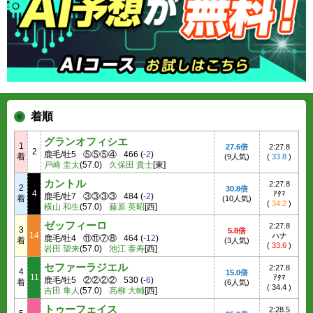
着順
グランオフィシエ
1
27.6倍
2:27.8
2
鹿毛/牡5
⑤⑤⑤④
466
(
-2
)
着
(9人気)
(
33.8
)
戸崎 圭太
(57.0)
久保田 貴士
[東]
カントル
2:27.8
2
30.8倍
4
ｱﾀﾏ
鹿毛/牡7
③③③③
484
(
-2
)
着
(10人気)
(
34.2
)
横山 和生
(57.0)
藤原 英昭
[西]
ゼッフィーロ
2:27.8
3
5.8倍
14
ハナ
鹿毛/牡4
⑪⑪⑦⑧
464
(
-12
)
着
(3人気)
(
33.6
)
岩田 望来
(57.0)
池江 泰寿
[西]
セファーラジエル
2:27.8
4
15.0倍
11
ｱﾀﾏ
鹿毛/牡5
②②②②
530
(
-6
)
着
(6人気)
(
34.4
)
吉田 隼人
(57.0)
高柳 大輔
[西]
トゥーフェイス
2:28.5