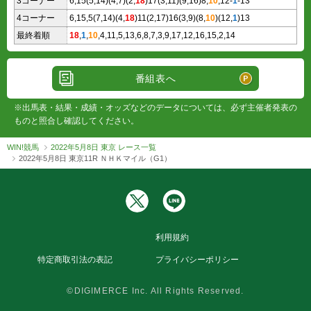
3コーナー
6,15(5,14)(4,7)(2,
18
)17(3,11)(9,16)8,
10
,12-
1
-13
4コーナー
6,15,5(7,14)(4,
18
)11(2,17)16(3,9)(8,
10
)(12,
1
)13
最終着順
18
,
1
,
10
,4,11,5,13,6,8,7,3,9,17,12,16,15,2,14
番組表へ
※出馬表・結果・成績・オッズなどのデータについては、必ず主催者発表の
ものと照合し確認してください。
WIN!競馬
2022年5月8日 東京 レース一覧
2022年5月8日 東京11R ＮＨＫマイル（G1）
利用規約
特定商取引法の表記
プライバシーポリシー
©DIGIMERCE Inc. All Rights Reserved.