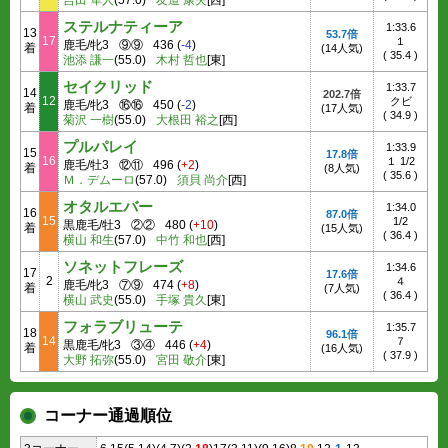
吉田 隼人
(57.0)
友道 康夫
[西]
ステルナティーア
1:33.6
13
53.7倍
17
１
鹿毛/牝3
⑨⑨
436
(
-4
)
着
(14人気)
(
35.4
)
池添 謙一
(55.0)
木村 哲也
[東]
セイクリッド
1:33.7
14
202.7倍
12
クビ
鹿毛/牝3
⑯⑯
450
(
-2
)
着
(17人気)
(
34.9
)
菊沢 一樹
(55.0)
大根田 裕之
[西]
プルパレイ
1:33.9
15
17.8倍
16
１ 1/2
鹿毛/牡3
⑫⑪
496
(
+2
)
着
(8人気)
(
35.6
)
Ｍ．デムーロ
(57.0)
須貝 尚介
[西]
オタルエバー
1:34.0
16
87.0倍
15
1/2
黒鹿毛/牡3
②②
480
(
+10
)
着
(15人気)
(
36.4
)
横山 和生
(57.0)
中竹 和也
[西]
ソネットフレーズ
1:34.6
17
17.6倍
2
４
鹿毛/牝3
⑦⑨
474
(
+8
)
着
(7人気)
(
36.4
)
横山 武史
(55.0)
手塚 貴久
[東]
フォラブリューテ
1:35.7
18
96.1倍
14
７
黒鹿毛/牝3
③④
446
(
+4
)
着
(16人気)
(
37.9
)
大野 拓弥
(55.0)
宮田 敬介
[東]
コーナー通過順位