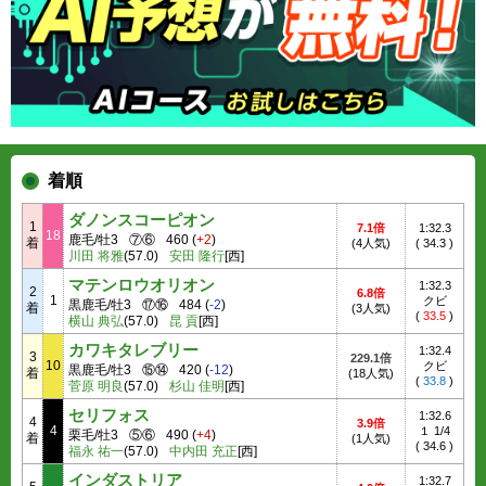
着順
ダノンスコーピオン
1
7.1倍
1:32.3
18
鹿毛/牡3
⑦⑥
460
(
+2
)
着
(4人気)
(
34.3
)
川田 将雅
(57.0)
安田 隆行
[西]
マテンロウオリオン
1:32.3
2
6.8倍
1
クビ
黒鹿毛/牡3
⑰⑯
484
(
-2
)
着
(3人気)
(
33.5
)
横山 典弘
(57.0)
昆 貢
[西]
カワキタレブリー
1:32.4
3
229.1倍
10
クビ
黒鹿毛/牡3
⑮⑭
420
(
-12
)
着
(18人気)
(
33.8
)
菅原 明良
(57.0)
杉山 佳明
[西]
セリフォス
1:32.6
4
3.9倍
4
１ 1/4
栗毛/牡3
⑤⑥
490
(
+4
)
着
(1人気)
(
34.6
)
福永 祐一
(57.0)
中内田 充正
[西]
インダストリア
1:32.7