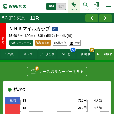
JRA
地方
レース
データ
ログイン
11R
5/8 (日)
東京
ＮＨＫマイルカップ
15:40
/ 芝1600m / 18頭 / (国際) 牡・牝 (指)
レースデータ
本賞金
曇/
芝良
定量
13000
出馬表
オッズ
データ分析
AI予想
新聞印
レース結果
5200
賞金
3300
(万円)
2000
1300
レース結果ムービーを見る
382.2
付加賞金
109.2
(万円)
54.6
払戻金
単勝
18
710円
4人気
18
260円
4人気