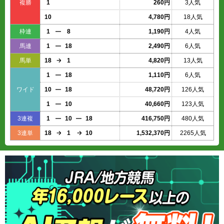
複勝
1
260円
3人気
10
4,780円
18人気
枠連
1
8
1,190円
4人気
馬連
1
18
2,490円
6人気
馬単
18
1
4,820円
13人気
1
18
1,110円
6人気
ワイド
10
18
48,720円
126人気
1
10
40,660円
123人気
3連複
1
10
18
416,750円
480人気
3連単
18
1
10
1,532,370円
2265人気