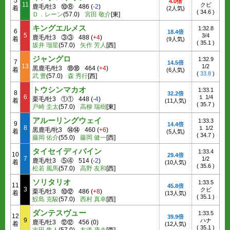
5
4.0倍
11
クビ
鹿毛/牡3
⑩⑧
486
(
-2
)
着
(2人気)
(
34.6
)
Ｄ．レーン
(57.0)
宮田 敬介
[東]
キングエルメス
1:32.8
6
18.4倍
5
3/4
鹿毛/牡3
③③
488
(
+4
)
着
(9人気)
(
35.1
)
坂井 瑠星
(57.0)
矢作 芳人
[西]
ジャングロ
1:32.9
7
14.5倍
13
1/2
黒鹿毛/牡3
⑱⑱
464
(
+4
)
着
(6人気)
(
33.8
)
武 豊
(57.0)
森 秀行
[西]
トウシンマカオ
1:33.1
8
32.2倍
6
１ 1/4
栗毛/牡3
①①
448
(
-4
)
着
(11人気)
(
35.7
)
戸崎 圭太
(57.0)
高柳 瑞樹
[東]
アルーリングウェイ
1:33.3
9
14.4倍
8
１ 1/2
黒鹿毛/牝3
⑭⑭
460
(
+6
)
着
(5人気)
(
34.7
)
藤岡 佑介
(55.0)
藤岡 健一
[西]
タイセイディバイン
1:33.4
10
29.4倍
7
1/2
鹿毛/牡3
⑤④
514
(
-2
)
着
(10人気)
(
35.6
)
松若 風馬
(57.0)
高野 友和
[西]
ソリタリオ
1:33.5
11
45.8倍
3
クビ
栗毛/牡3
⑩⑫
486
(
+8
)
着
(13人気)
(
35.1
)
鮫島 克駿
(57.0)
西村 真幸
[西]
ダンテスヴュー
1:33.5
12
39.9倍
9
ハナ
鹿毛/牡3
⑫⑫
456
(
0
)
着
(12人気)
(
35.1
)