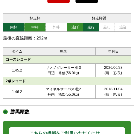
好走枠
好走脚質
内枠
中枠
外枠
逃げ
先行
差し
追込
最後の直線距離：292m
タイム
馬名
年月日
コースレコード
サノノグレーター 牡3
2026/06/28
1.45.2
田辺 裕信(56.0kg)
(晴・芝/良)
2歳レコード
マイネルサーパス 牡2
2018/11/04
1.46.2
丹内 祐次(55.0kg)
(晴・芝/良)
勝馬頭数
こちらの機能をご利用いただくには、