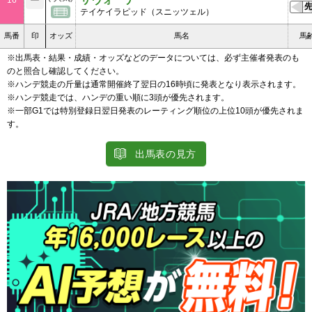
16
テイケイラピッド（スニッツェル）
馬番
印
オッズ
馬名
馬
※出馬表・結果・成績・オッズなどのデータについては、必ず主催者発表のも
のと照合し確認してください。
※ハンデ競走の斤量は通常開催終了翌日の16時頃に発表となり表示されます。
※ハンデ競走では、ハンデの重い順に3頭が優先されます。
※一部G1では特別登録日翌日発表のレーティング順位の上位10頭が優先されま
す。
出馬表の見方