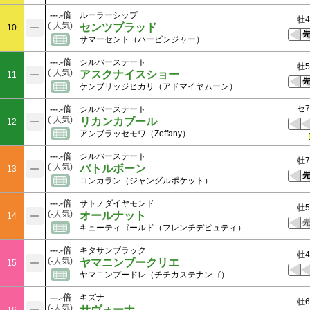
---.-倍
ルーラーシップ
牡4
(-人気)
センツブラッド
10
サマーセント（ハービンジャー）
---.-倍
シルバーステート
牡5
(-人気)
アスクナイスショー
11
ケンブリッジヒカリ（アドマイヤムーン）
セ7
---.-倍
シルバーステート
(-人気)
リカンカブール
12
アンブラッセモワ（Zoffany）
---.-倍
シルバーステート
牡7
(-人気)
バトルボーン
13
コンカラン（ジャングルポケット）
---.-倍
サトノダイヤモンド
牡5
(-人気)
オールナット
14
キューティゴールド（フレンチデピュティ）
---.-倍
キタサンブラック
牡4
(-人気)
ヤマニンブークリエ
15
ヤマニンプードレ（チチカステナンゴ）
---.-倍
キズナ
牡6
(-人気)
サヴォーナ