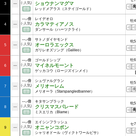
セ7
(-人気)
ショウナンマグマ
3
レッドメアラス（ステイゴールド）
---.-倍
レイデオロ
牡4
(-人気)
カラマティアノス
4
ダンサール（ハーツクライ）
---.-倍
サトノダイヤモンド
牝5
(-人気)
オーロラエックス
5
ガリレオズソング（Galileo）
牡6
---.-倍
ゴールドシップ
(-人気)
マイネルモーント
6
ゲッカコウ（ロージズインメイ）
---.-倍
シュヴァルグラン
牡5
(-人気)
メリオーレム
7
メリオーラ（Starspangledbanner）
---.-倍
キタサンブラック
牝5
(-人気)
クリスマスパレード
8
ミスエリカ（Blame）
---.-倍
エイシンフラッシュ
セ7
(-人気)
オニャンコポン
9
シャリオドール（ヴィクトワールピサ）