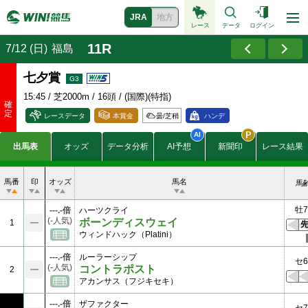
JRA
地方
レース
データ
ログイン
11R
7/12 (日)
福島
七夕賞
15:45
/ 芝2000m / 16頭 / (国際)(特指)
レースデータ
本賞金
曇/
芝稍
ハンデ
4300
出馬表
オッズ
データ分析
AI予想
新聞印
レース結果
1700
賞金
1100
(万円)
650
430
馬番
印
オッズ
馬名
馬
58.8
付加賞金
16.8
牡7
---.-倍
ハーツクライ
(万円)
8.4
(-人気)
ボーンディスウェイ
1
ウィンドハック（Platini）
---.-倍
ルーラーシップ
セ6
(-人気)
コントラポスト
2
アカンサス（フジキセキ）
---.-倍
ザファクター