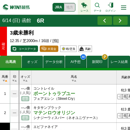
JRA
地方
レース
データ
ログイン
6R
6/14 (日)
函館
3歳未勝利
12:35
/ 芝2000m / 16頭 / [指]
コースデータ
本賞金
晴/
芝良
馬齢
580
出馬表
オッズ
データ分析
AI予想
新聞印
レース結果
230
賞金
150
(万円)
87
58
馬番
印
オッズ
馬名
馬齢
-
付加賞金
-
---.-倍
コントレイル
(万円)
牝3 
-
(-人気)
ボーントゥラブユー
1
先
フェアエレン（Street Cry）
---.-倍
キタサンブラック
牡3 
(-人気)
マテンロウオリジン
2
先
シナジーウィスパー（ネオユニヴァース）
---.-倍
エピファネイア
牝3 