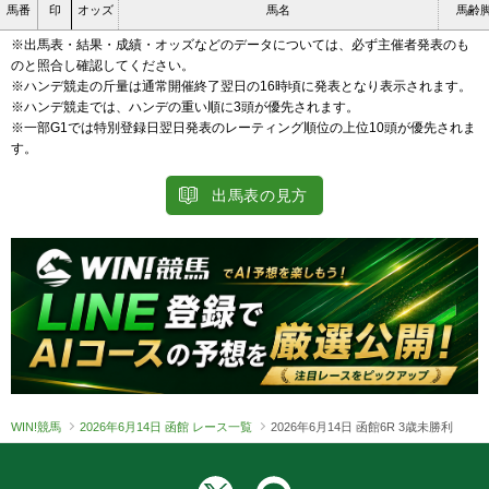
馬番
印
オッズ
馬名
馬齢
※出馬表・結果・成績・オッズなどのデータについては、必ず主催者発表のも
のと照合し確認してください。
※ハンデ競走の斤量は通常開催終了翌日の16時頃に発表となり表示されます。
※ハンデ競走では、ハンデの重い順に3頭が優先されます。
※一部G1では特別登録日翌日発表のレーティング順位の上位10頭が優先されま
す。
出馬表の見方
WIN!競馬
2026年6月14日 函館 レース一覧
2026年6月14日 函館6R 3歳未勝利