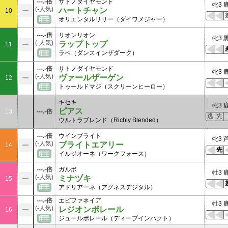
---.-倍
サトノダイヤモンド
牝3 
(-人気)
ハートチャン
10
オリエンタルリリー（ダイワメジャー）
---.-倍
リオンリオン
牝3 
(-人気)
ラップトップ
11
ラベ（ダンスインザダーク）
---.-倍
サトノダイヤモンド
牝3 
(-人気)
ヴァールザーゲン
12
トゥールドマジ（スクリーンヒーロー）
キセキ
牝3 
ピアス
13
---.-倍
逃
先
ウルトラブレンド（Richly Blended）
---.-倍
ウインブライト
牝3 
(-人気)
ブライトエアリー
14
先
イルジオーネ（ワークフォース）
---.-倍
ガルボ
牡3 
(-人気)
ミナヅキ
15
アドリアーネ（アグネスデジタル）
---.-倍
エピファネイア
牡3 
(-人気)
レジオンポレール
16
ジュールポレール（ディープインパクト）