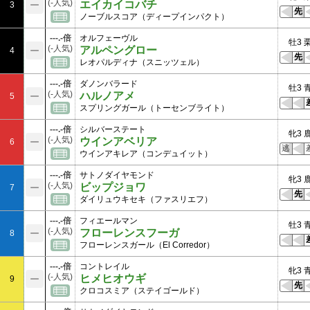
(-人気)
エイカイコバチ
3
先
ノーブルスコア（ディープインパクト）
---.-倍
オルフェーヴル
牡3 
(-人気)
アルペングロー
4
先
レオパルディナ（スニッツェル）
---.-倍
ダノンバラード
牡3 
(-人気)
ハルノアメ
5
スプリングガール（トーセンブライト）
---.-倍
シルバーステート
牝3 
(-人気)
ウインアベリア
6
逃
ウインアキレア（コンデュイット）
---.-倍
サトノダイヤモンド
牝3 
(-人気)
ビップジョワ
7
先
ダイリュウキセキ（ファスリエフ）
---.-倍
フィエールマン
牡3 
(-人気)
フローレンスフーガ
8
フローレンスガール（El Corredor）
---.-倍
コントレイル
牝3 
(-人気)
ヒメヒオウギ
9
先
クロコスミア（ステイゴールド）