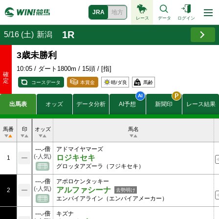
JRA
地方
レース
データ
ログイン
1R
5/16 (土)
新潟
3歳未勝利
10:05
/ ダート1800m / 15頭 / [指]
コースデータ
本賞金
晴/
ダ良
馬齢
590
出馬表
オッズ
データ分析
AI予想
新聞印
レース結果
240
賞金
150
(万円)
89
59
馬番
印
オッズ
馬名
-
付加賞金
-
---.-倍
アドマイヤマーズ
(万円)
-
(-人気)
ロジキセキ
1
グロッタアズーラ（フジキセキ）
---.-倍
アポロケンタッキー
(-人気)
アルファシーナ
2
去勢明け
エンパイアライン（エンパイアメーカー）
---.-倍
キズナ