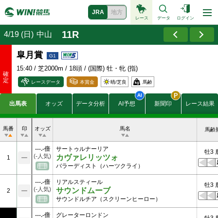
JRA
地方
レース
データ
ログイン
11R
4/19 (日)
中山
皐月賞
15:40
/ 芝2000m / 18頭 / (国際) 牡・牝 (指)
レースデータ
本賞金
晴/
芝良
馬齢
20000
出馬表
オッズ
データ分析
AI予想
新聞印
レース結果
8000
賞金
5000
(万円)
3000
2000
馬番
印
オッズ
馬名
馬齢
2450.7
付加賞金
700.2
---.-倍
サートゥルナーリア
(万円)
牡3 
350.1
(-人気)
カヴァレリッツォ
1
バラーディスト（ハーツクライ）
---.-倍
リアルスティール
牡3 
(-人気)
サウンドムーブ
2
サウンドルチア（スクリーンヒーロー）
---.-倍
グレーターロンドン