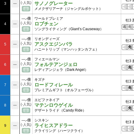
牡3 
(-人気)
サノノグレーター
3
メメクザリアーナ（ジャングルポケット）
---.-倍
ワールドプレミア
牡3 
(-人気)
ロブチェン
4
逃
先
ソングライティング（Giant’s Causeway）
---.-倍
リオンディーズ
牡3 
(-人気)
アスクエジンバラ
5
先
ハニートリップ（マンハッタンカフェ）
---.-倍
フィエールマン
牡3 
(-人気)
フォルテアンジェロ
6
先
レディアンジェラ（Dark Angel）
---.-倍
キズナ
牡3 
(-人気)
ロードフィレール
7
先
プレミアムギフト（オルフェーヴル）
---.-倍
エピファネイア
牡3 
(-人気)
マテンロウゲイル
8
先
デザートライド（Candy Ride）
---.-倍
シスキン
牡3 
(-人気)
ライヒスアドラー
9
クライリング（ハーツクライ）