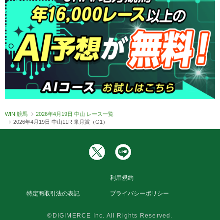
WIN!競馬
2026年4月19日 中山 レース一覧
2026年4月19日 中山11R 皐月賞（G1）
利用規約
特定商取引法の表記
プライバシーポリシー
©DIGIMERCE Inc. All Rights Reserved.