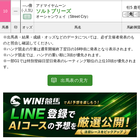
---.-倍
アドマイヤムーン
牡5 鹿
(-人気)
ソルトブリーズ
10
先
オーシャンウェイ（Street Cry）
馬番
印
オッズ
馬名
馬齢脚
※出馬表・結果・成績・オッズなどのデータについては、必ず主催者発表のも
のと照合し確認してください。
※ハンデ競走の斤量は通常開催終了翌日の16時頃に発表となり表示されます。
※ハンデ競走では、ハンデの重い順に3頭が優先されます。
※一部G1では特別登録日翌日発表のレーティング順位の上位10頭が優先されま
す。
出馬表の見方