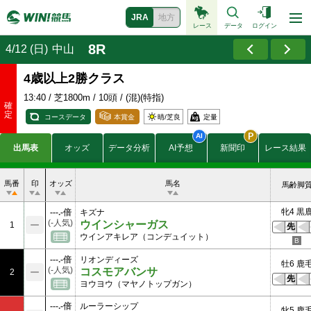
JRA
地方
レース
データ
ログイン
8R
4/12 (日)
中山
4歳以上2勝クラス
13:40
/ 芝1800m / 10頭 / (混)(特指)
コースデータ
本賞金
晴/
芝良
定量
1190
出馬表
オッズ
データ分析
AI予想
新聞印
レース結果
480
賞金
300
(万円)
180
119
馬番
印
オッズ
馬名
馬齢脚
-
付加賞金
-
牝4 黒
---.-倍
キズナ
(万円)
-
(-人気)
ウインシャーガス
1
先
ウインアキレア（コンデュイット）
---.-倍
リオンディーズ
牡6 鹿
(-人気)
コスモアバンサ
2
先
ヨウヨウ（マヤノトップガン）
---.-倍
ルーラーシップ
牝5 鹿