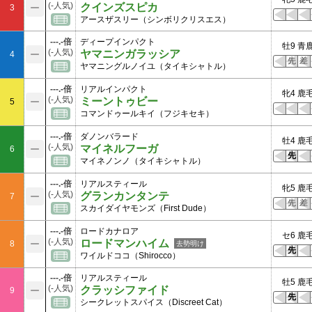
(-人気)
クインズスピカ
3
アースザスリー（シンボリクリスエス）
---.-倍
ディープインパクト
牡9 青
(-人気)
ヤマニンガラッシア
4
先
差
ヤマニングルノイユ（タイキシャトル）
---.-倍
リアルインパクト
牝4 鹿
(-人気)
ミーントゥビー
5
コマンドゥールキイ（フジキセキ）
---.-倍
ダノンバラード
牡4 鹿
(-人気)
マイネルフーガ
6
先
マイネノンノ（タイキシャトル）
---.-倍
リアルスティール
牝5 鹿
(-人気)
グランカンタンテ
7
先
差
スカイダイヤモンズ（First Dude）
---.-倍
ロードカナロア
セ6 鹿
(-人気)
ロードマンハイム
8
去勢明け
先
ワイルドココ（Shirocco）
---.-倍
リアルスティール
牡5 鹿
(-人気)
クラッシファイド
9
先
シークレットスパイス（Discreet Cat）