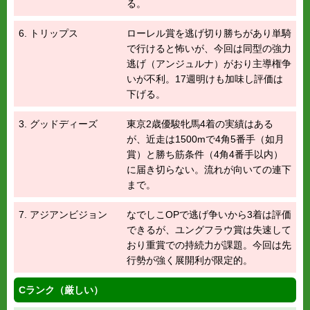
る。
6. トリップス
ローレル賞を逃げ切り勝ちがあり単騎
で行けると怖いが、今回は同型の強力
逃げ（アンジュルナ）がおり主導権争
いが不利。17週明けも加味し評価は
下げる。
3. グッドディーズ
東京2歳優駿牝馬4着の実績はある
が、近走は1500mで4角5番手（如月
賞）と勝ち筋条件（4角4番手以内）
に届き切らない。流れが向いての連下
まで。
7. アジアンビジョン
なでしこOPで逃げ争いから3着は評価
できるが、ユングフラウ賞は失速して
おり重賞での持続力が課題。今回は先
行勢が強く展開利が限定的。
Cランク（厳しい）