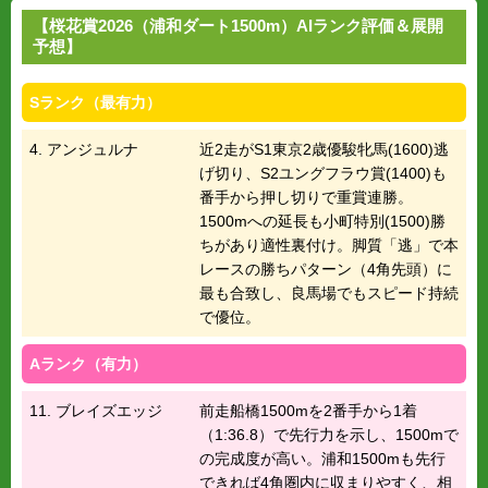
【桜花賞2026（浦和ダート1500m）AIランク評価＆展開
予想】
Sランク（最有力）
4. アンジュルナ
近2走がS1東京2歳優駿牝馬(1600)逃
げ切り、S2ユングフラウ賞(1400)も
番手から押し切りで重賞連勝。
1500mへの延長も小町特別(1500)勝
ちがあり適性裏付け。脚質「逃」で本
レースの勝ちパターン（4角先頭）に
最も合致し、良馬場でもスピード持続
で優位。
Aランク（有力）
11. ブレイズエッジ
前走船橋1500mを2番手から1着
（1:36.8）で先行力を示し、1500mで
の完成度が高い。浦和1500mも先行
できれば4角圏内に収まりやすく、相