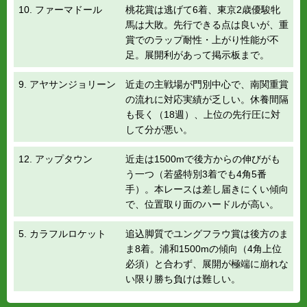
10. ファーマドール
桃花賞は逃げて6着、東京2歳優駿牝
馬は大敗。先行できる点は良いが、重
賞でのラップ耐性・上がり性能が不
足。展開利があって掲示板まで。
9. アヤサンジョリーン
近走の主戦場が門別中心で、南関重賞
の流れに対応実績が乏しい。休養間隔
も長く（18週）、上位の先行圧に対
して分が悪い。
12. アップタウン
近走は1500mで後方からの伸びがも
う一つ（若盛特別3着でも4角5番
手）。本レースは差し届きにくい傾向
で、位置取り面のハードルが高い。
5. カラフルロケット
追込脚質でユングフラウ賞は後方のま
ま8着。浦和1500mの傾向（4角上位
必須）と合わず、展開が極端に崩れな
い限り勝ち負けは難しい。