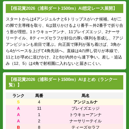
【桜花賞2026（浦和ダート1500m）AI想定レース展開】
スタートからは4アンジュルナと6トリップスがハナ候補。4が二
の脚で主導権を取り、6は競りかけるより番手～外2番手で折り合
う形が理想。1トウキョーアンナ、11ブレイズエッジ、2ナーサ
リーテイル、8ティーズセラフが好位の厚い隊列を形成し、7アジ
アンビジョンも前目で運ぶ。向正面で隊列が落ち着けば、3角か
ら4がペースを上げて4角先頭へ。直線は4の押し切りが本線で、
11と1が早めに並びかけ、2と8が内外から連下争い。差し・追込
み（12、5）は4角で射程圏に入れないと届きにくい。
【桜花賞2026（浦和ダート1500m）AIまとめ（ランク一
覧）】
ランク
馬番
馬名
S
4
アンジュルナ
A
11
ブレイズエッジ
A
1
トウキョーアンナ
A
2
ナーサリーテイル
B
8
ティーズセラフ