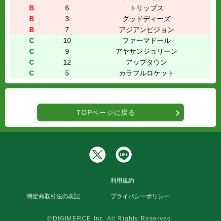
B
6
トリップス
B
3
グッドディーズ
B
7
アジアンビジョン
C
10
ファーマドール
C
9
アヤサンジョリーン
C
12
アップタウン
C
5
カラフルロケット
TOPページに戻る
利用規約
特定商取引法の表記
プライバシーポリシー
©DIGIMERCE Inc. All Rights Reserved.