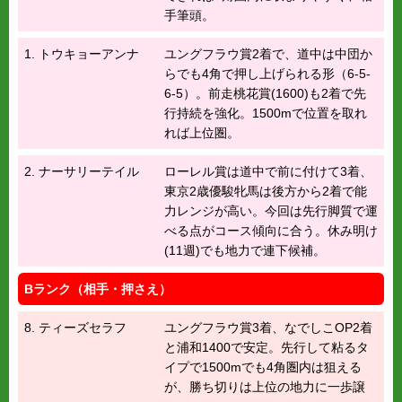
手筆頭。
1. トウキョーアンナ
ユングフラウ賞2着で、道中は中団か
らでも4角で押し上げられる形（6-5-
6-5）。前走桃花賞(1600)も2着で先
行持続を強化。1500mで位置を取れ
れば上位圏。
2. ナーサリーテイル
ローレル賞は道中で前に付けて3着、
東京2歳優駿牝馬は後方から2着で能
力レンジが高い。今回は先行脚質で運
べる点がコース傾向に合う。休み明け
(11週)でも地力で連下候補。
Bランク（相手・押さえ）
8. ティーズセラフ
ユングフラウ賞3着、なでしこOP2着
と浦和1400で安定。先行して粘るタ
イプで1500mでも4角圏内は狙える
が、勝ち切りは上位の地力に一歩譲