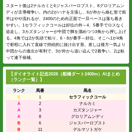
スタート後は2ナルカミと6ジャスパーロブスト、8グロリアムン
ディが主導権争い。内の2がハナを主張し、6が外から絡む形で前
半はやや流れるが、2400のため向正面で一旦ペースは落ち着き
やすい。1セラフィックコールは好位の外～4、5番手でロスなく
追走し、3カズタンジャーが中団で脚を溜めつつ3角から押し上げ
る。4角では2が先頭で粘り、6・8が番手～好位、そこへ1が4角
で射程に入れて直線で持続的に抜け出す形。差しは後方一気より
中団からの進出が有利で、3が外から追い込んで2着争い、2は粘
って連下候補。
【ダイオライト記念2026（船橋ダート2400m）AIまとめ
（ランク一覧）】
ランク
馬番
馬名
S
1
セラフィックコール
A
2
ナルカミ
A
3
カズタンジャー
A
8
グロリアムンディ
B
6
ジャスパーロブスト
B
11
デルマソトガケ