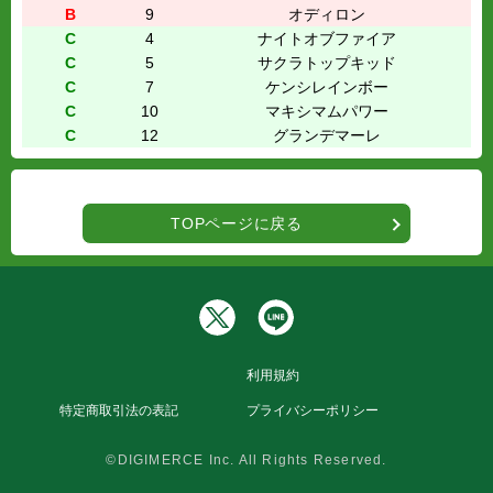
B
9
オディロン
C
4
ナイトオブファイア
C
5
サクラトップキッド
C
7
ケンシレインボー
C
10
マキシマムパワー
C
12
グランデマーレ
TOPページに戻る
利用規約
特定商取引法の表記
プライバシーポリシー
©DIGIMERCE Inc. All Rights Reserved.