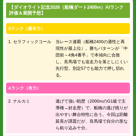
【ダイオライト記念2026（船橋ダート2400m）AIランク
評価＆展開予想】
Sランク（最有力）
1. セラフィックコール
当レース連覇（船橋2400の適性と再
現性が最上位）。勝ちパターンが「中
団前～4角4番手」で本傾向に合致
し、良馬場でも追走力を落としにくい
先行型。別定57でも能力で押し切れ
る。
Aランク（有力）
2. ナルカミ
逃げて強い戦歴（2000mのG1級で主
導権→好走歴）で、船橋の逃げ残りが
出やすい舞台特性に合う。今回は距離
延長が課題だが、良馬場で自分の形な
ら粘り込み十分。