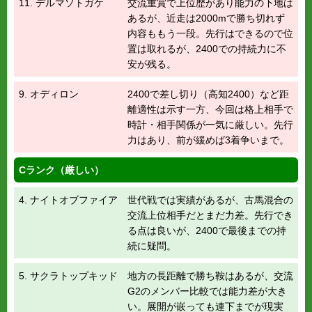
11. デルマソトガケ
交流重賞で上位歴があり能力の下地は
あるが、近走は2000mで勝ち切れず
内容ももう一段。先行はできるので位
置は取れるが、2400での持続力に不
安が残る。
9. オディロン
2400で差し切り（高知2400）など距
離適性は示す一方、今回は格上相手で
時計・相手関係が一気に厳しい。先行
力はあり、前が緩めば3着争いまで。
Cランク（厳しい）
4. ナイトオブファイア
世代戦では実績があるが、古馬混合の
交流上位相手だとまだ力差。先行でき
る点は良いが、2400で最後までの持
続に疑問。
5. サクラトップキッド
地方の長距離で勝ち鞍はあるが、交流
G2のメンバー比較では能力差が大き
い。展開が嵌っても連下までが現実