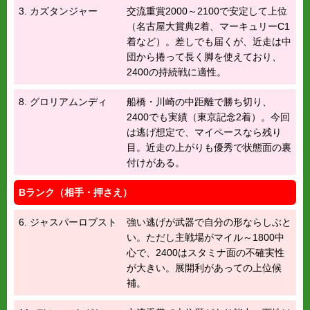
3. カズタンジャー
交流重賞2000～2100で安定して上位
（名古屋大賞典2着、マーキュリーC1
着など）。差しでも届くが、近走は中
団から捲って長く脚を使えており、
2400の持続戦に適性。
8. グロリアムンディ
船橋・川崎の中距離で勝ち切り、
2400でも実績（東京記念2着）。今回
は逃げ想定で、マイペースなら残り
目。近走の上がりも優秀で状態面の裏
付けがある。
Bランク（相手・押さえ）
6. ジャスパーロブスト
強い逃げが武器で自分の形ならしぶと
い。ただし主戦場がマイル～1800中
心で、2400はスタミナ面の不確実性
が大きい。展開利があっての上位候
補。