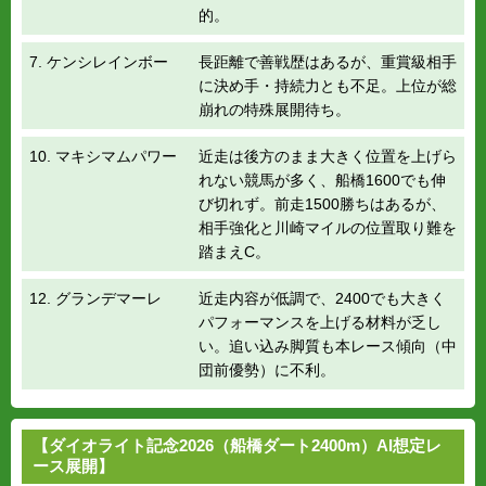
的。
7. ケンシレインボー
長距離で善戦歴はあるが、重賞級相手
に決め手・持続力とも不足。上位が総
崩れの特殊展開待ち。
10. マキシマムパワー
近走は後方のまま大きく位置を上げら
れない競馬が多く、船橋1600でも伸
び切れず。前走1500勝ちはあるが、
相手強化と川崎マイルの位置取り難を
踏まえC。
12. グランデマーレ
近走内容が低調で、2400でも大きく
パフォーマンスを上げる材料が乏し
い。追い込み脚質も本レース傾向（中
団前優勢）に不利。
【ダイオライト記念2026（船橋ダート2400m）AI想定レ
ース展開】