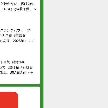
ると届かない。逃げの粘
ミストレス）が4着確保。ペ
：クァンタムウェーブ
ラタナス賞（東京ダ
もあり、2025年：ウィ
血統（特にMr.
よっては逃げ粘りも残る
進み、JRA厩舎のトッ