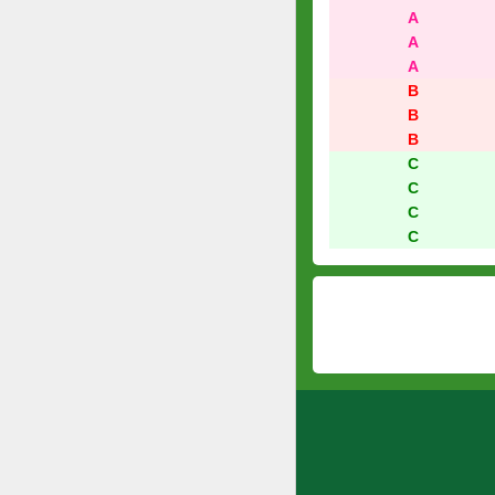
A
A
A
B
B
B
C
C
C
C