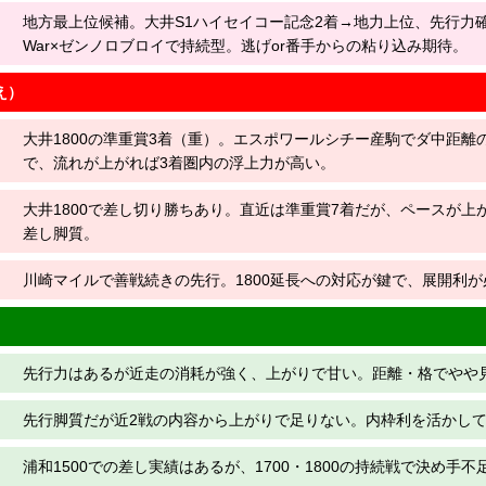
地方最上位候補。大井S1ハイセイコー記念2着→地力上位、先行力確か。Dec
War×ゼンノロブロイで持続型。逃げor番手からの粘り込み期待。
え）
大井1800の準重賞3着（重）。エスポワールシチー産駒でダ中距離
で、流れが上がれば3着圏内の浮上力が高い。
大井1800で差し切り勝ちあり。直近は準重賞7着だが、ペースが上
差し脚質。
川崎マイルで善戦続きの先行。1800延長への対応が鍵で、展開利が
先行力はあるが近走の消耗が強く、上がりで甘い。距離・格でやや
先行脚質だが近2戦の内容から上がりで足りない。内枠利を活かし
浦和1500での差し実績はあるが、1700・1800の持続戦で決め手不