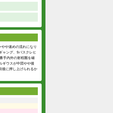
〜やや速めの流れになり
スギャング、9バスクレヒ
3番手内外の射程圏を確
テルギウスが中団やや後
手前後に押し上げられるか