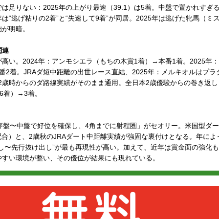
は足りない：2025年の上がり最速（39.1）は5着。中盤で置かれすぎ
4年は“逃げ粘りの2着”と“失速して9着”が同居。2025年は逃げた牝馬（
拙が明暗。
関連
高い。2024年：アンモシエラ（もちの木賞1着）→本番1着。2025年
番2着。JRAダ短中距離の出世レース直結、2025年：メルキオルはプ
着。2歳時からのダ路線実績がそのまま通用。全日本2歳優駿からの巻き返し
6着）→3着。
「序盤〜中盤で好位を確保し、4角までに射程圏」がセオリー。米国型ダート
の高い配合）と、2歳秋のJRAダート中距離実績が強固な裏付けとなる。年に
し〜先行抜け出し”が最も再現性が高い。加えて、近年は賞金面の強化も
やすい環境が整い、その優位が結果にも現れている。