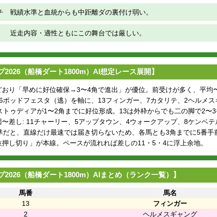
チ
戦績水準と血統からも中距離ダの裏付け弱い。
近走内容・適性ともにこの舞台では厳しい。
2026（船橋ダート1800m）AI想定レース展開】
どおり「早めに好位確保→3〜4角で進出」が優位。前受けが多く、平均
 6ポッドフェスタ（逃）を軸に、13フィンガー、7カタリテ、2ヘルメ
ストゥディアが1〜2角までに好位形成。13は外枠からでも二の脚で2〜
〜差し: 11チャーリー、5アップタウン、4ウォークアップ、8ケンベ
基準だと、直線だけ最速では届き切らないため、各馬とも3角までに5番
押し切り」が本線。ペースが流れれば差しの11・5・4に浮上余地。
2026（船橋ダート1800m）AIまとめ（ランク一覧）】
馬番
馬名
13
フィンガー
2
ヘルメスギャング