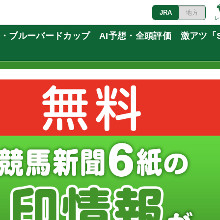
JRA
地方
レ
船橋・ブルーバードカップ AI予想・全頭評価 激アツ「