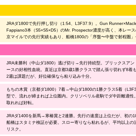
JRAダ1800で先行押し切り（1:54、L3F37.9）。Gun Runner×Macl
Fappiano3本（S5×S5×D5）のMr. Prospector濃度が高く、
京マイルでの先行実績もあり、船橋1800の「序盤〜中盤で射程圏
JRA未勝利（中山ダ1800）逃げ切り→先行持続型。ブリックスア
ースの好相性血統。直近は京都3歳1勝クラスで踏ん張り切れず8着
2週は課題だが、好位確保なら粘り込み十分。
もちの木賞（京都ダ1800）7着→中山ダ1800の1勝クラス5着（L3F
型で、流れが締まれば上位圏内。クリソベリル産駒でダ中距離適性
取れれば好転。
JRAダ1400を新馬→寒椿賞と2連勝。先行の速度は上位だが、初の1
船橋はスタミナ検証が必要。スロー寄りなら粘れるが、平均以上の
リスク。