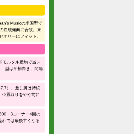
ean’s Musicの米国型で
本レースの血統傾向に合致。東
」セオリーにフィット。
ンドモルタル産駒で当レ
も、型は船橋向き。間隔
37.7）。差し脚は持続
。位置取りをやや前に
800・3コーナー4回の
流れでは最後甘くなる