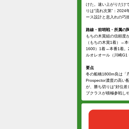
けた。速い上がりだけで
りは“流れ次第”：202
ース設計と息入れの巧
路線・前哨戦・所属の
もちの木賞組の信頼度が
（もちの木賞1着）→本
1600）1着→本番1
ルオレオール（川崎G1 
要点
冬の船橋1800m良は
Prospector濃度
が、勝ち切りは“好位差
プクラスが積極参戦し