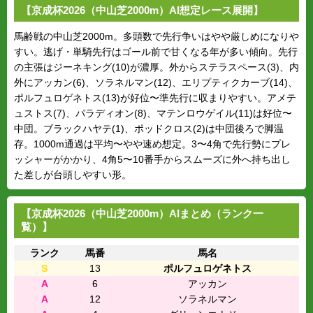
【京成杯2026（中山芝2000m）AI想定レース展開】
馬齢戦の中山芝2000m。多頭数で先行争いはやや厳しめになりや
すい。逃げ・単騎先行はゴール前で甘くなる年が多い傾向。先行
の主張はジーネキング(10)が濃厚。外からステラスペース(3)、内
外にアッカン(6)、ソラネルマン(12)、エリプティクカーブ(14)、
ポルフュロゲネトス(13)が好位〜準先行に収まりやすい。アメテ
ュストス(7)、パラディオン(8)、マテンロウゲイル(11)は好位〜
中団。ブラックハヤテ(1)、ポッドクロス(2)は中団後ろで脚温
存。1000m通過は平均〜やや速め想定。3〜4角で先行勢にプレ
ッシャーがかかり、4角5〜10番手からスムーズに外へ持ち出し
た差しが台頭しやすい形。
【京成杯2026（中山芝2000m）AIまとめ（ランク一
覧）】
ランク
馬番
馬名
S
13
ポルフュロゲネトス
A
6
アッカン
A
12
ソラネルマン