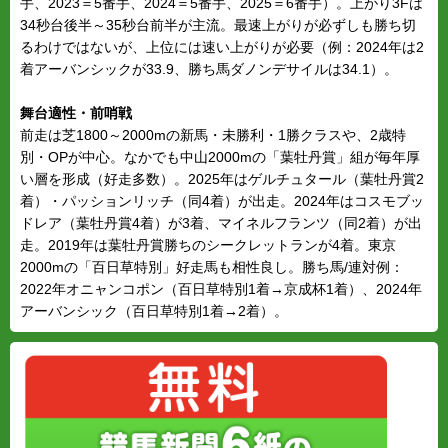
手、2023＝5番手、2024＝5番手、2025＝6番手）。上がり3Fは
34秒台後半～35秒台前半が主流。最速上がりが必ずしも勝ち切
るわけではないが、上位には速い上がりが必要（例：2024年は2
着アーバンシックが33.9、勝ち馬ダノンデサイルは34.1）。
舞台適性・前哨戦
前走は芝1800～2000mの新馬・未勝利・1勝クラスや、2歳特
別・OPが中心。なかでも中山2000mの「葉牡丹賞」組が毎年厚
い層を形成（好走多数）。2025年はゲルチュタール（葉牡丹賞2
着）・パッションリッチ（同4着）が出走。2024年はコスモブッ
ドレア（葉牡丹賞4着）が3着、マイネルフランツ（同2着）が出
走。2019年は葉牡丹賞勝ちのシークレットランが4着。東京
2000mの「百日草特別」好走馬も相性良し。勝ち馬/連対例：
2022年オニャンコポン（百日草特別1着→京成杯1着）、2024年
アーバンシック（百日草特別1着→2着）。