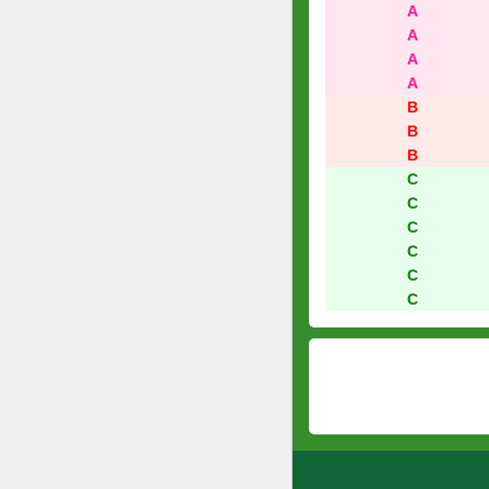
A
A
A
A
B
B
B
C
C
C
C
C
C