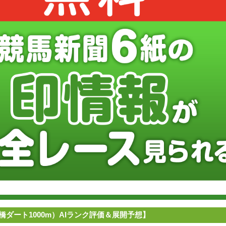
船橋ダート1000m）AIランク評価＆展開予想】