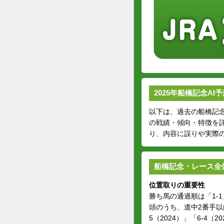
2025年船橋記念AI
以下は、過去の船橋記念
の戦績・傾向・特徴を
り、内容に誤りや実際
船橋記念・レース全
位置取りの重要性
勝ち馬の通過順は「1-1
頭のうち、道中2番手以内で
5（2024）」「6-