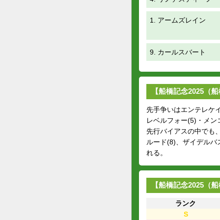
1. アームズレイン
9. カールスバート
【船橋記念2025（船
先手争いはエンテレケイア
レベルフォー(5)・メ
先行バイアスの中でも、
ルード(8)、ザイデル
れる。
【船橋記念2025（
ランク
S