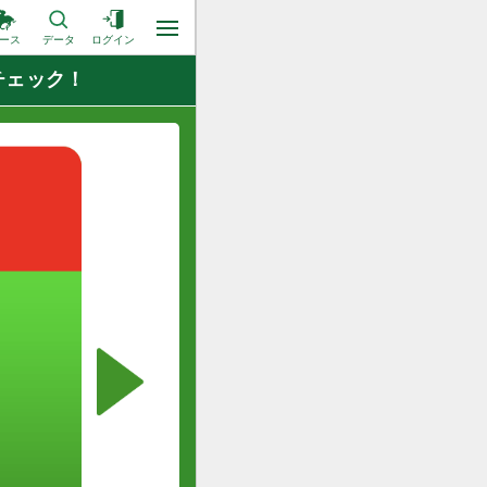
ース
データ
ログイン
チェック！