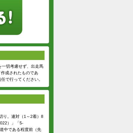
を一切考慮せず、出走馬
て作成されたものであ
責任で行ってください。
し切り。連対（1～2着）8
022）」「5-
、道中である程度前（先