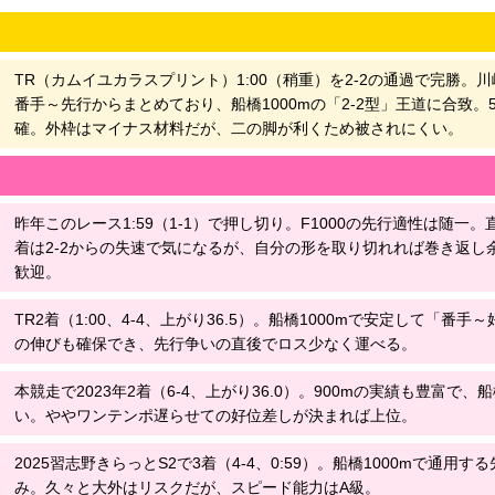
TR（カムイユカラスプリント）1:00（稍重）を2-2の通過で完勝。川
番手～先行からまとめており、船橋1000mの「2-2型」王道に合致。5
確。外枠はマイナス材料だが、二の脚が利くため被されにくい。
昨年このレース1:59（1-1）で押し切り。F1000の先行適性は随一。
着は2-2からの失速で気になるが、自分の形を取り切れれば巻き返し
歓迎。
TR2着（1:00、4-4、上がり36.5）。船橋1000mで安定して「番手
の伸びも確保でき、先行争いの直後でロス少なく運べる。
本競走で2023年2着（6-4、上がり36.0）。900mの実績も豊富で、
い。ややワンテンポ遅らせての好位差しが決まれば上位。
2025習志野きらっとS2で3着（4-4、0:59）。船橋1000mで通用
み。久々と大外はリスクだが、スピード能力はA級。