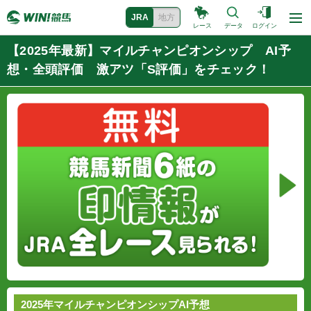
JRA
地方
レース
データ
ログイン
【2025年最新】マイルチャンピオンシップ AI予
想・全頭評価 激アツ「S評価」をチェック！
2025年マイルチャンピオンシップAI予想