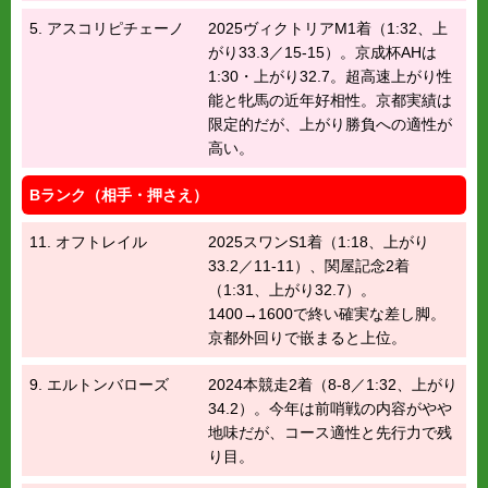
5. アスコリピチェーノ
2025ヴィクトリアM1着（1:32、上
がり33.3／15-15）。京成杯AHは
1:30・上がり32.7。超高速上がり性
能と牝馬の近年好相性。京都実績は
限定的だが、上がり勝負への適性が
高い。
Bランク（相手・押さえ）
11. オフトレイル
2025スワンS1着（1:18、上がり
33.2／11-11）、関屋記念2着
（1:31、上がり32.7）。
1400→1600で終い確実な差し脚。
京都外回りで嵌まると上位。
9. エルトンバローズ
2024本競走2着（8-8／1:32、上がり
34.2）。今年は前哨戦の内容がやや
地味だが、コース適性と先行力で残
り目。