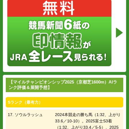
【マイルチャンピオンシップ2025（京都芝1600m）AIラ
ンク評価＆展開予想】
Sランク（最有力）
17. ソウルラッシュ
2024本競走の勝ち馬（1:32、上がり
33.6／10-10）。2025富士S3着
（1:32、上がり33.4／5-5）、2025