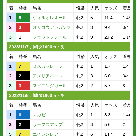
着
枠番
馬名
性齢
人気
オッズ
着差
1
9
ウィルオレオール
牝2
5
11.4
1.45.1
2
3
オリコウデレガンス
牝2
3
9.4
3/4
3
1
プラウドフレール
牝2
9
29.2
1 1/2
2023/11/7 川崎ダ1600m・良
着
枠番
馬名
性齢
人気
オッズ
着差
1
7
ミスカッレーラ
牝2
1
1.7
1.44.0
2
2
アメリアハート
牝2
3
6.0
3/4
3
3
スピニングガール
牝2
2
5.7
8
2022/11/8 川崎ダ1600m・良
着
枠番
馬名
性齢
人気
オッズ
着差
1
6
マカゼ
牝2
1
3.3
1.44.6
2
2
サーフズアップ
牝2
3
5.6
2
3
7
エイシンレア
牝2
6
14.4
2