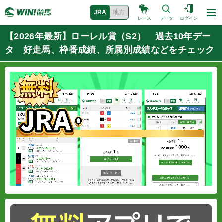
JRA
地方
レース
データ
ログイン
【2026年最新】ローレル賞（S2） 過去10年デー
タ 好走馬、枠番成績、所属別成績などをチェック