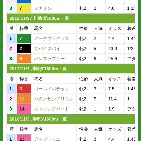
3
7
ミナミン
牝2
2
4.6
1 1/2
2018/11/27 川崎ダ1600m・良
着
枠番
馬名
性齢
人気
オッズ
着差
1
7
アークヴィグラス
牝2
2
4.4
1.44.1
2
2
ダバイダバイ
牝2
5
23.3
1/2
3
9
パレスラブリー
牝2
6
25.9
アタマ
2017/11/7 川崎ダ1600m・良
着
枠番
馬名
性齢
人気
オッズ
着差
1
3
ゴールドパテック
牝2
3
7.5
1.43.9
2
12
ハタノサンドリヨン
牝2
5
11.4
1
3
14
ストロングハート
牝2
1
1.9
アタマ
2016/11/3 川崎ダ1600m・重
着
枠番
馬名
性齢
人気
オッズ
着差
1
13
アップトゥユー
牝2
3
4.4
1.45.9