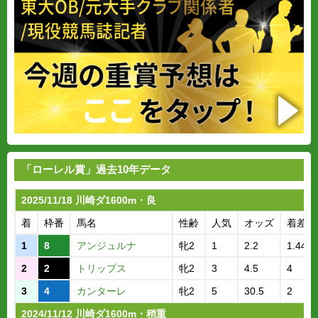
「ローレル賞」過去10年データ
2025/11/18 川崎ダ1600m・良
着
枠番
馬名
性齢
人気
オッズ
着差
1
8
アンジュルナ
牝2
1
2.2
1.44.1
2
2
トリップス
牝2
3
4.5
4
3
4
カンターレ
牝2
5
30.5
2
2024/11/12 川崎ダ1600m・稍重