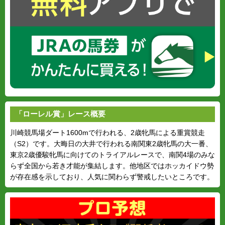
「ローレル賞」レース概要
川崎競馬場ダート1600mで行われる、2歳牝馬による重賞競走
（S2）です。大晦日の大井で行われる南関東2歳牝馬の大一番、
東京2歳優駿牝馬に向けてのトライアルレースで、南関4場のみな
らず全国から若き才能が集結します。他地区ではホッカイドウ勢
が存在感を示しており、人気に関わらず警戒したいところです。