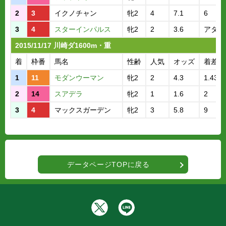
2
3
イクノチャン
牝2
4
7.1
6
3
4
スターインパルス
牝2
2
3.6
アタマ
2015/11/17 川崎ダ1600m・重
着
枠番
馬名
性齢
人気
オッズ
着差
1
11
モダンウーマン
牝2
2
4.3
1.43.4
2
14
スアデラ
牝2
1
1.6
2
3
4
マックスガーデン
牝2
3
5.8
9
データページTOPに戻る