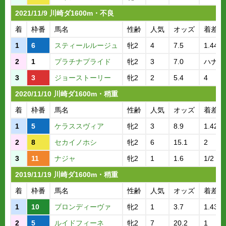
2021/11/9 川崎ダ1600m・不良
着
枠番
馬名
性齢
人気
オッズ
着差
1
6
スティールルージュ
牝2
4
7.5
1.44.5
2
1
プラチナプライド
牝2
3
7.0
ハナ
3
3
ジョーストーリー
牝2
2
5.4
4
2020/11/10 川崎ダ1600m・稍重
着
枠番
馬名
性齢
人気
オッズ
着差
1
5
ケラススヴィア
牝2
3
8.9
1.42.9
2
8
セカイノホシ
牝2
6
15.1
2
3
11
ナジャ
牝2
1
1.6
1/2
2019/11/19 川崎ダ1600m・稍重
着
枠番
馬名
性齢
人気
オッズ
着差
1
10
ブロンディーヴァ
牝2
1
3.7
1.43.4
2
5
ルイドフィーネ
牝2
7
20.2
1