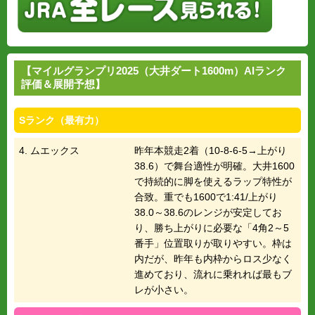
【マイルグランプリ2025（大井ダート1600m）AIランク
評価＆展開予想】
Sランク（最有力）
4. ムエックス
昨年本競走2着（10-8-6-5→上がり
38.6）で舞台適性が明確。大井1600
で持続的に脚を使えるラップ特性が
合致。重でも1600で1:41/上がり
38.0～38.6のレンジが安定してお
り、勝ち上がりに必要な「4角2～5
番手」位置取りが取りやすい。枠は
内だが、昨年も内枠からロス少なく
進めており、流れに乗れれば最もブ
レが小さい。