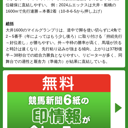
位確保に直結しやすい。 例：2024ムエックスは大井・船橋の
1600mで先行連勝→本番2着（10-8-6-5から押し上げ）
総括
大井1600のマイルグランプリは、道中で脚を使い切らずに4角で
2～5番手（年によってはもう少し後ろ）に取り付ける「持続先行
～好位差し」が勝ちやすい。外～中枠の勝率が高く、馬場が渋る
と時計は速くなり、先行粘り込みが強まる傾向。上がりは37秒後
半～38秒台での総合力勝負となりやすい。リピーターが多く、同
舞台での適性と厩舎力（準備力）が結果に直結している。