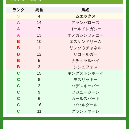
ランク
馬番
馬名
S
4
ムエックス
A
14
アランバローズ
A
7
ゴールドレガシー
A
13
オメガシンフォニー
B
10
エスケンドリーム
B
1
リンゾウチャネル
B
12
リコールガー
B
5
ナチュラルハイ
B
3
シシュフォス
C
15
キングストンボーイ
C
8
モズリッキー
C
2
ハデスキーパー
C
9
フジユージーン
C
6
カールスバート
C
16
バハルダール
C
11
グランデマーレ