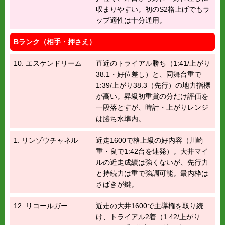
収まりやすい。初のS2格上げでもラ
ップ適性は十分通用。
Bランク（相手・押さえ）
10. エスケンドリーム
直近のトライアル勝ち（1:41/上がり
38.1・好位差し）と、同舞台重で
1:39/上がり38.3（先行）の地力指標
が高い。昇級初重賞の分だけ評価を
一段落とすが、時計・上がりレンジ
は勝ち水準内。
1. リンゾウチャネル
近走1600で格上級の好内容（川崎
重・良で1:42台を連発）。大井マイ
ルの近走成績は強くないが、先行力
と持続力は重で強調可能。最内枠は
さばきが鍵。
12. リコールガー
近走の大井1600で主導権を取り続
け、トライアル2着（1:42/上がり