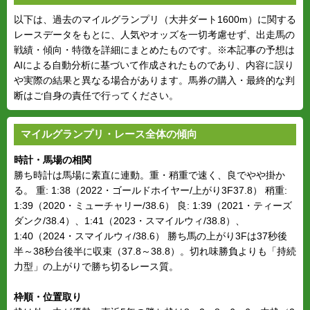
以下は、過去のマイルグランプリ（大井ダート1600m）に関する
レースデータをもとに、人気やオッズを一切考慮せず、出走馬の
戦績・傾向・特徴を詳細にまとめたものです。※本記事の予想は
AIによる自動分析に基づいて作成されたものであり、内容に誤り
や実際の結果と異なる場合があります。馬券の購入・最終的な判
断はご自身の責任で行ってください。
マイルグランプリ・レース全体の傾向
時計・馬場の相関
勝ち時計は馬場に素直に連動。重・稍重で速く、良でやや掛か
る。 重: 1:38（2022・ゴールドホイヤー/上がり3F37.8） 稍重:
1:39（2020・ミューチャリー/38.6） 良: 1:39（2021・ティーズ
ダンク/38.4）、1:41（2023・スマイルウィ/38.8）、
1:40（2024・スマイルウィ/38.6） 勝ち馬の上がり3Fは37秒後
半～38秒台後半に収束（37.8～38.8）。切れ味勝負よりも「持続
力型」の上がりで勝ち切るレース質。
枠順・位置取り