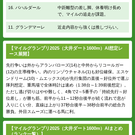
16. バハルダール
中距離型の差し脚。休養明け長め
で、マイルの追走が課題。
11. グランデマーレ
近走内容から強くは推しづらい。
【マイルグランプリ2025（大井ダート1600m）AI想定レ
ース展開】
先行争いは外からアランバローズ(14)と中外からリコールガー
(12)の主導権争い。内のリンゾウチャネル(1)も好位確保。エスケ
ンドリーム(10)・ムエックス(4)が先行集団の直後～好位外で運ぶ
隊列想定。重馬場で全体時計は速め（1:38台～1:39前後想定）。
ただし逃げ切りはやや難しく、4角で2～5番手の「持続先行～好
位差し」が勝ち筋。前半から11～12秒台後半が続く流れで息が
入りにくい分、直線は上がり37秒台後半～38秒台前半の総合力
勝負。外目スムーズに運べる馬に利。
【マイルグランプリ2025（大井ダート1600m）AIまとめ
（ランク一覧）】