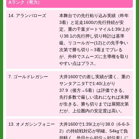
Aランク（有力）
14. アランバローズ
本舞台での先行粘り込み実績（昨年
3着）と近走1600の先行持続が安
定。重の千葉ダートマイル1:39/上が
り38.1の先行押し切り時計は基準
級。リコールガー(12)との先手争い
次第で勝ち切り～3着までブレる
が、外枠でスムーズに主導権を取り
やすい点はプラス。
7. ゴールドレガシー
大井1600での差し実績が濃く、重の
サンタアニタTで1:40/上がり
37.9（後方→5着）は評価できる。
先行多数で厳しい流れになれば末脚
が生きる。勝ち切りまでは展開次第
だが、上位圏内の安定度は高い。
13. オメガシンフォニー
大井1600で1:39/上がり38.0（6-6-3-
2）の持続戦対応が明確。54kgで負
担軽く、外目から好位～好位差しに