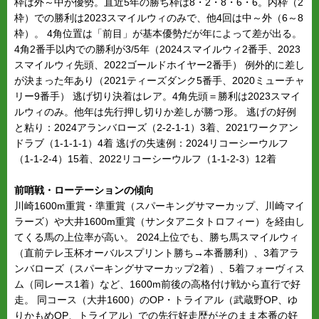
枠は外～中が優勢。直近5年の勝ち枠は8・2・8・6・6。内枠（2
枠）での勝利は2023スマイルウィのみで、他4回は中～外（6～8
枠）。 4角位置は「前目」が基本優勢だが年によって差が出る。
4角2番手以内での勝利が3/5年（2024スマイルウィ2番手、2023
スマイルウィ先頭、2022ゴールドホイヤー2番手） 例外的に差し
が決まった年あり（2021ティーズダンク5番手、2020ミューチャ
リー9番手） 逃げ切り決着はレア。4角先頭＝勝利は2023スマイ
ルウィのみ。他年は先行押し切りか差しが勝つ形。 逃げの好例
と粘り：2024アランバローズ（2-2-1-1）3着、2021ワークアン
ドラブ（1-1-1-1）4着 逃げの失速例：2024リコーシーウルフ
（1-1-2-4）15着、2022リコーシーウルフ（1-1-2-3）12着
前哨戦・ローテーションの傾向
川崎1600m重賞・準重賞（スパーキングサマーカップ、川崎マイ
ラーズ）や大井1600m重賞（サンタアニタトロフィー）を経由し
てくる馬の上位率が高い。 2024上位でも、勝ち馬スマイルウィ
（直前テレ玉杯オーバルスプリント勝ち→本番勝利）、3着アラ
ンバローズ（スパーキングサマーカップ2着）、5着フォーヴィス
ム（同レース1着）など、1600m前後の高格付け戦から直行で好
走。 同コース（大井1600）のOP・トライアル（武蔵野OP、ゆ
りかもめOP、トライアル）での先行好走歴がそのまま本番の好