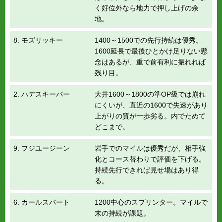
く好位外なら地力で押し上げの余
地。
8. モズリッキー
1400～1500での先行持続は優秀。
1600延長で最後ひとかけ足りない懸
念はあるが、重で前有利に振れれば
残り目。
2. ハデスキーパー
大井1600～1800の準OP級では崩れ
にくいが、直近の1600で失速があり
上がりの質が一歩劣る。内でためて
どこまで。
9. フジユージーン
岩手でのマイルは優秀だが、相手強
化とコース替わりで評価を下げる。
持続先行できれば見せ場はあり得
る。
6. カールスバート
1200中心のスプリンター。マイルで
末の持続が課題。