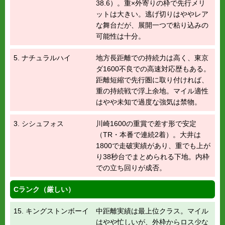
38.6）。重×外寄りの枠で先行メリ
ットは大きい。逃げ切りはややレア
な舞台だが、展開一つで粘り込みの
可能性は十分。
5. ナチュラルハイ
地方長距離での持続力は高く、東京
ダ1600不良での高速対応歴もある。
距離短縮で先行圏に取り付ければ、
重の持続戦で浮上余地。マイル適性
はやや未知で過度な強気は禁物。
3. シシュフォス
川崎1600の重賞で差す形で安定
（TR・本番で連続2着）。大井は
1800で走破実績があり、重でも上が
り38秒台でまとめられる下地。内枠
での立ち回りが成否。
Cランク（厳しい）
15. キングストンボーイ
中距離実績は最上位クラス。マイル
はやや忙しいが、外枠からロス少な