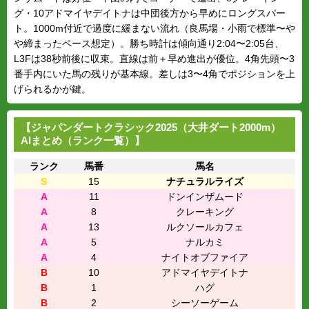
グ・10アドマイヤデイトナは中団後方から早めにロングスパー
ト。1000m付近で過度に緩まない流れ（良馬場・小雨で標準〜や
や締まったペース想定）。勝ち時計は傾向通り2:04〜2:05台、
L3Fは38秒前後に収束。直線は前＋早め進出が優位。4角先頭〜3
番手内にいた馬の残りが基本線。差しは3〜4角でポジションを上
げられるかが鍵。
【ジャパンダートクラシック2025（大井ダート2000m）
AIまとめ（ランク一覧）】
ランク
馬番
馬名
S
15
ナチュラルライズ
A
11
ドンインザムード
A
8
クレーキング
A
13
ルクソールカフェ
A
5
ナルカミ
A
4
ナイトオブファイア
B
10
アドマイヤデイトナ
B
1
ハグ
B
2
シーソーゲーム